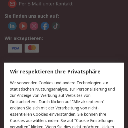
Per E-Mail unter Kontakt
Sie finden uns auch auf:
Wir akzeptieren:
Service
Wir respektieren Ihre Privatsphäre
Value Added Services
Lieferlösungen
Wir verwenden Cookies und andere Technologien zur
Rücksendung/Entsorgung
Kontakt
statistischen Nutzungsanalyse, zur Personalisierung und
Hilfe
zur Anzeige von Werbung auf Websites von
Drittanbietern. Durch Klicken auf "Alle akzeptieren"
Rechtliches
erklären Sie sich mit der Verarbeitung von nicht-
essentiellen Cookies einverstanden. Sie können Ihre
RS Verkaufs- und
Datenschutz
Cookies auswählen, indem Sie auf "Cookie Einstellungen
Lieferbedingungen
verwalten" klicken. Wenn Sie dies nicht möchten, klicken