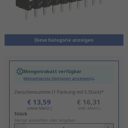
Diese Kategorie anzeigen
Mengenrabatt verfügbar
Mengenpreis-Optionen anzeigen
Zwischensumme (1 Packung mit 5 Stück)*
€ 13,59
€ 16,31
(ohne MwSt.)
(inkl. MwSt.)
Add
Stück
to
Menge auswählen oder eingeben
Basket