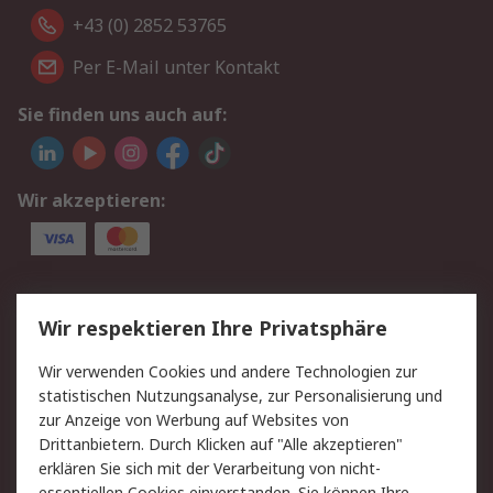
+43 (0) 2852 53765
Per E-Mail unter Kontakt
Sie finden uns auch auf:
Wir akzeptieren:
Service
Wir respektieren Ihre Privatsphäre
Value Added Services
Lieferlösungen
Wir verwenden Cookies und andere Technologien zur
Rücksendung/Entsorgung
Kontakt
statistischen Nutzungsanalyse, zur Personalisierung und
Hilfe
zur Anzeige von Werbung auf Websites von
Drittanbietern. Durch Klicken auf "Alle akzeptieren"
Rechtliches
erklären Sie sich mit der Verarbeitung von nicht-
essentiellen Cookies einverstanden. Sie können Ihre