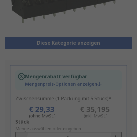
Diese Kategorie anzeigen
Mengenrabatt verfügbar
Mengenpreis-Optionen anzeigen
Zwischensumme (1 Packung mit 5 Stück)*
€ 29,33
€ 35,195
(ohne MwSt.)
(inkl. MwSt.)
Add
Stück
to
Menge auswählen oder eingeben
Basket