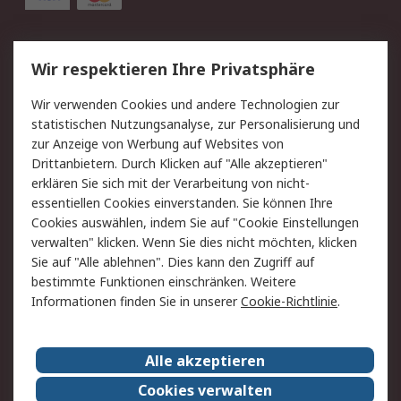
Service
Wir respektieren Ihre Privatsphäre
Value Added Services
Lieferlösungen
Wir verwenden Cookies und andere Technologien zur
Rücksendung/Entsorgung
Kontakt
statistischen Nutzungsanalyse, zur Personalisierung und
Hilfe
zur Anzeige von Werbung auf Websites von
Drittanbietern. Durch Klicken auf "Alle akzeptieren"
Rechtliches
erklären Sie sich mit der Verarbeitung von nicht-
essentiellen Cookies einverstanden. Sie können Ihre
RS Verkaufs- und
Datenschutz
Cookies auswählen, indem Sie auf "Cookie Einstellungen
Lieferbedingungen
verwalten" klicken. Wenn Sie dies nicht möchten, klicken
Cookie-Richtlinie
Zahlungsbedingungen
Sie auf "Alle ablehnen". Dies kann den Zugriff auf
Impressum
Webseite Konditionen
bestimmte Funktionen einschränken. Weitere
Informationen finden Sie in unserer
Cookie-Richtlinie
.
Über RS
Alle akzeptieren
Unternehmen
RS weltweit
Karriere bei RS
Nachhaltigkeit
Cookies verwalten