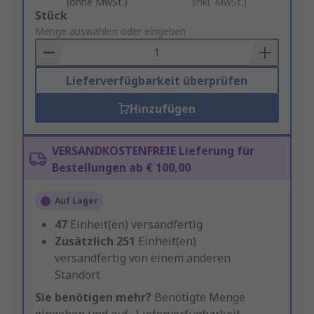
(ohne MwSt.)
(inkl. MwSt.)
Add
Stück
to
Menge auswählen oder eingeben
Basket
Lieferverfügbarkeit überprüfen
Hinzufügen
VERSANDKOSTENFREIE Lieferung für
Bestellungen ab € 100,00
Auf Lager
47
Einheit(en) versandfertig
Zusätzlich
251
Einheit(en)
versandfertig von einem anderen
Standort
Sie benötigen mehr?
Benötigte Menge