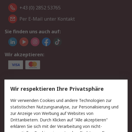
+43 (0) 2852 53765
Per E-Mail unter Kontakt
Sie finden uns auch auf:
Wir akzeptieren:
Service
Wir respektieren Ihre Privatsphäre
Value Added Services
Lieferlösungen
Wir verwenden Cookies und andere Technologien zur
Rücksendung/Entsorgung
Kontakt
statistischen Nutzungsanalyse, zur Personalisierung und
Hilfe
zur Anzeige von Werbung auf Websites von
Drittanbietern. Durch Klicken auf "Alle akzeptieren"
Rechtliches
erklären Sie sich mit der Verarbeitung von nicht-