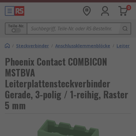
0
Teile-Nr.
/
Steckverbinder
/
Anschlussklemmenblöcke
/
Leiterpl
Phoenix Contact COMBICON
MSTBVA
Leiterplattensteckverbinder
Gerade, 3-polig / 1-reihig, Raster
5 mm