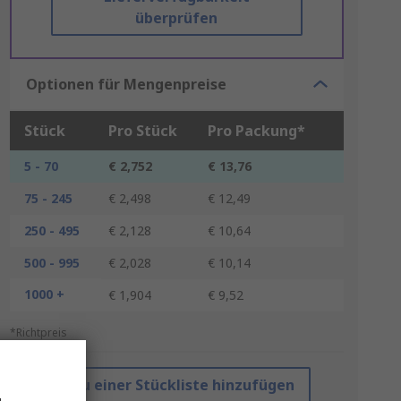
überprüfen
Optionen für Mengenpreise
Stück
Pro Stück
Pro Packung*
5 - 70
€ 2,752
€ 13,76
75 - 245
€ 2,498
€ 12,49
250 - 495
€ 2,128
€ 10,64
500 - 995
€ 2,028
€ 10,14
1000 +
€ 1,904
€ 9,52
*Richtpreis
Zu einer Stückliste hinzufügen