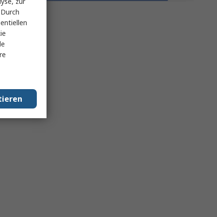
yse, zur
 Durch
entiellen
ie
le
re
tieren