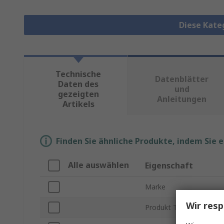
Diese Kate
Technische
Datenblätter
Daten des
und
gezeigten
Anleitungen
Artikels
Finden Sie ähnliche Produkte, indem Sie 
Alle auswählen
Eigenschaft
Marke
Wir resp
Produkt Typ