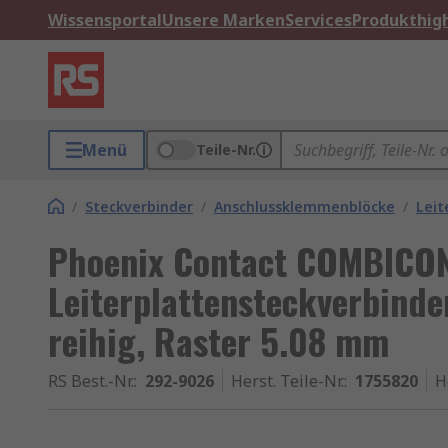
Wissensportal
Unsere Marken
Services
Produkthigh
Menü
Teile-Nr.
/
Steckverbinder
/
Anschlussklemmenblöcke
/
Leit
Phoenix Contact COMBICO
Leiterplattensteckverbinder
reihig, Raster 5.08 mm
RS Best.-Nr.
:
292-9026
Herst. Teile-Nr.
:
1755820
H