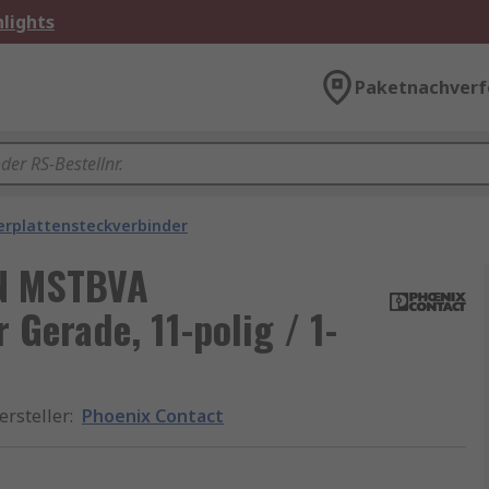
lights
Paketnachverf
erplattensteckverbinder
N MSTBVA
 Gerade, 11-polig / 1-
ersteller
:
Phoenix Contact