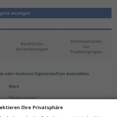
gorie anzeigen
Informationen
Rechtliche
zur
Anforderungen
Produktgruppe
ein oder mehrere Eigenschaften auswählen.
Wert
Phoenix Contact
ektieren Ihre Privatsphäre
Leiterplattensteckverbinder