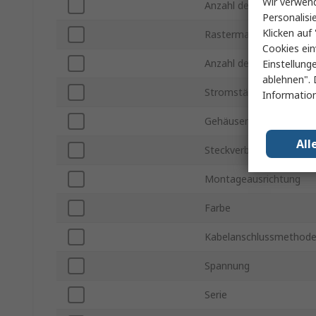
Wir verwend
Anzahl der Kontakte
Personalisi
Klicken auf 
Rastermaß
Cookies ein
Anzahl der Reihen
Einstellung
ablehnen". 
Stromstärke
Information
Gehäusematerial
All
Steckverbinder Gender
Montageausrichtung
Farbe
Kabelanschlussmethod
Spannung
Serie