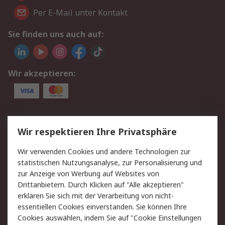
Per E-Mail unter Kontakt
Sie finden uns auch auf:
Wir akzeptieren:
Service
Wir respektieren Ihre Privatsphäre
Value Added Services
Lieferlösungen
Wir verwenden Cookies und andere Technologien zur
Rücksendung/Entsorgung
Kontakt
statistischen Nutzungsanalyse, zur Personalisierung und
Hilfe
zur Anzeige von Werbung auf Websites von
Drittanbietern. Durch Klicken auf "Alle akzeptieren"
Rechtliches
erklären Sie sich mit der Verarbeitung von nicht-
essentiellen Cookies einverstanden. Sie können Ihre
RS Verkaufs- und
Datenschutz
Cookies auswählen, indem Sie auf "Cookie Einstellungen
Lieferbedingungen