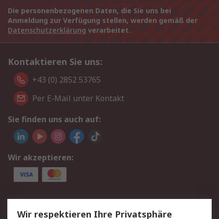
Die personenbezogenen Daten, die Sie uns bei
Anmeldung zur Verfügung stellen, werden gemäß der
Datenschutzerklärung
verarbeitet.
Kontaktieren Sie uns:
+43 (0) 2852 53765
Per E-Mail unter Kontakt
Sie finden uns auch auf:
Wir akzeptieren:
Service
Wir respektieren Ihre Privatsphäre