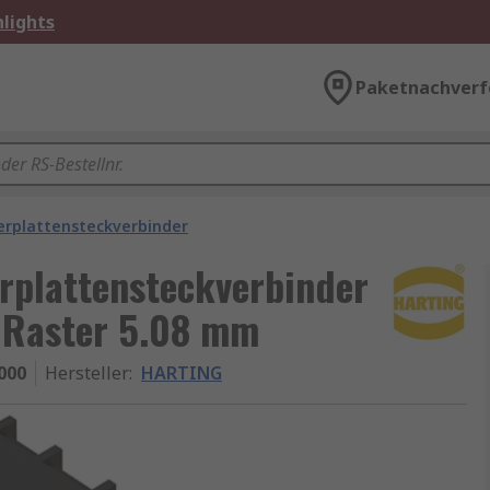
lights
Paketnachverf
erplattensteckverbinder
rplattensteckverbinder
, Raster 5.08 mm
000
Hersteller
:
HARTING