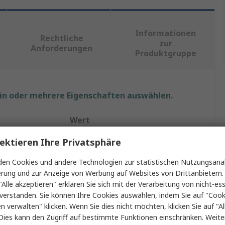
Informationen
Rechtliche
zur
Anforderungen
Produktgruppe
ein oder mehrere Eigenschaften auswählen.
Wert
ektieren Ihre Privatsphäre
HARTING
en Cookies und andere Technologien zur statistischen Nutzungsanal
akte
14
erung und zur Anzeige von Werbung auf Websites von Drittanbietern.
Leiterplattensteckverbinder
"Alle akzeptieren" erklären Sie sich mit der Verarbeitung von nicht-ess
verstanden. Sie können Ihre Cookies auswählen, indem Sie auf "Cook
5.08mm
en verwalten" klicken. Wenn Sie dies nicht möchten, klicken Sie auf "Al
Dies kann den Zugriff auf bestimmte Funktionen einschränken. Weite
15A