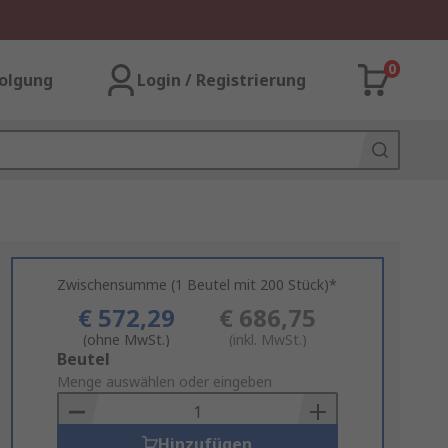
0
olgung
Login / Registrierung
Zwischensumme (1 Beutel mit 200 Stück)*
€ 572,29
€ 686,75
(ohne MwSt.)
(inkl. MwSt.)
Add
Beutel
to
Menge auswählen oder eingeben
Basket
Hinzufügen