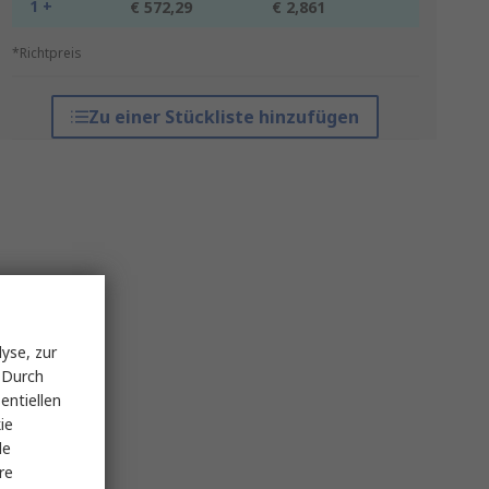
1 +
€ 572,29
€ 2,861
*Richtpreis
Zu einer Stückliste hinzufügen
yse, zur
 Durch
entiellen
ie
le
re