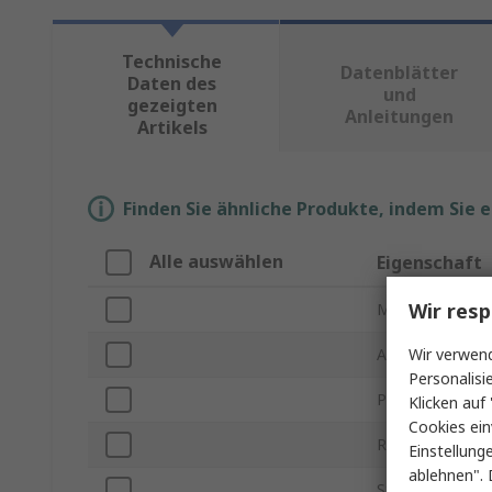
Technische
Datenblätter
Daten des
und
gezeigten
Anleitungen
Artikels
Finden Sie ähnliche Produkte, indem Sie 
Alle auswählen
Eigenschaft
Wir resp
Marke
Wir verwend
Anzahl der Kont
Personalisi
Produkt Typ
Klicken auf 
Cookies ein
Rastermaß
Einstellung
ablehnen". 
Stromstärke