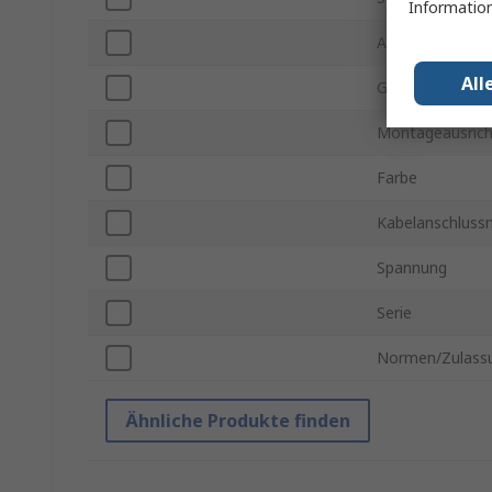
Information
Anzahl der Reih
All
Gehäusemateria
Montageausric
Farbe
Kabelanschlus
Spannung
Serie
Normen/Zulass
Ähnliche Produkte finden