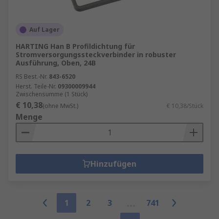
Auf Lager
HARTING Han B Profildichtung für
Stromversorgungssteckverbinder in robuster
Ausführung, Oben, 24B
RS Best.-Nr.
843-6520
Herst. Teile-Nr.
09300009944
Zwischensumme (1 Stück)
€ 10,38
(ohne MwSt.)
€ 10,38/Stück
Menge
Hinzufügen
1
2
3
741