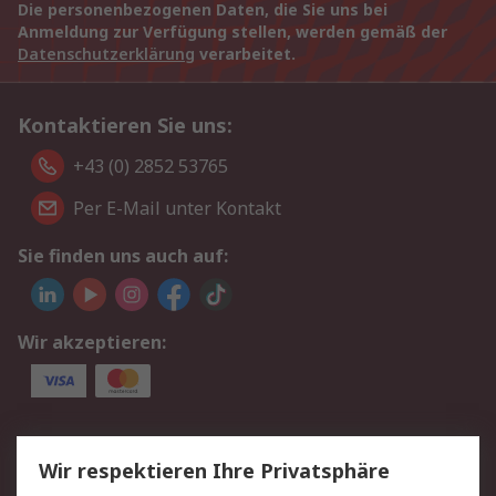
Die personenbezogenen Daten, die Sie uns bei
Anmeldung zur Verfügung stellen, werden gemäß der
Datenschutzerklärung
verarbeitet.
Kontaktieren Sie uns:
+43 (0) 2852 53765
Per E-Mail unter Kontakt
Sie finden uns auch auf:
Wir akzeptieren:
Service
Wir respektieren Ihre Privatsphäre
Value Added Services
Lieferlösungen