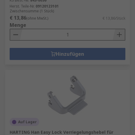
RS Best.-Nr.
843-0036
Herst. Teile-Nr.
09120123101
Zwischensumme (1 Stück)
€ 13,86
(ohne MwSt.)
€ 13,86/Stück
Menge
Hinzufügen
Auf Lager
HARTING Han Easy Lock Verriegelungshebel für