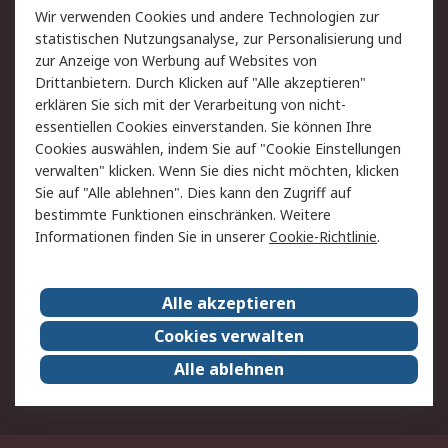
Wir verwenden Cookies und andere Technologien zur
Rücksendung/Entsorgung
Kontakt
statistischen Nutzungsanalyse, zur Personalisierung und
Hilfe
zur Anzeige von Werbung auf Websites von
Drittanbietern. Durch Klicken auf "Alle akzeptieren"
Rechtliches
erklären Sie sich mit der Verarbeitung von nicht-
essentiellen Cookies einverstanden. Sie können Ihre
RS Verkaufs- und
Datenschutz
Cookies auswählen, indem Sie auf "Cookie Einstellungen
Lieferbedingungen
verwalten" klicken. Wenn Sie dies nicht möchten, klicken
Cookie-Richtlinie
Zahlungsbedingungen
Sie auf "Alle ablehnen". Dies kann den Zugriff auf
Impressum
Webseite Konditionen
bestimmte Funktionen einschränken. Weitere
Informationen finden Sie in unserer
Cookie-Richtlinie
.
Über RS
Alle akzeptieren
Unternehmen
RS weltweit
Karriere bei RS
Nachhaltigkeit
Cookies verwalten
Qualität/Zertifikate
Presse-Center
Alle ablehnen
Event-Center