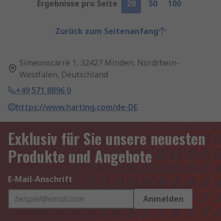
Ergebnisse pro Seite
20
50
100
Zurück zum Seitenanfang
Simeonscarré 1, 32427 Minden, Nordrhein-
Westfalen, Deutschland
+49 571 8896 0
https://www.harting.com/de-DE
Exklusiv für Sie unsere neuesten
Produkte und Angebote
E-Mail-Anschrift
Anmelden