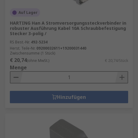
Auf Lager
HARTING Han A Stromversorgungssteckverbinder in
robuster Ausführung Kabel 10A Schraubbefestigung
Stecker 3-polig /
RS Best.-Nr.
492-5234
Herst. Teile-Nr.
09200032611+19200031440
Zwischensumme (1 Stück)
€ 20,74
(ohne MwSt.)
€ 20,74/Stück
Menge
Hinzufügen