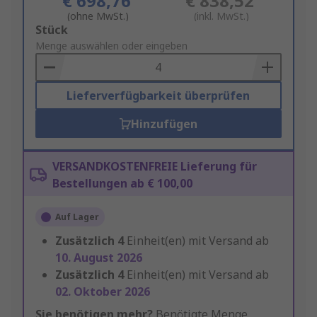
€ 698,76
€ 838,52
(ohne MwSt.)
(inkl. MwSt.)
Add
Stück
to
Menge auswählen oder eingeben
Basket
Lieferverfügbarkeit überprüfen
Hinzufügen
VERSANDKOSTENFREIE Lieferung für
Bestellungen ab € 100,00
Auf Lager
Zusätzlich
4
Einheit(en) mit Versand ab
10. August 2026
Zusätzlich
4
Einheit(en) mit Versand ab
02. Oktober 2026
Sie benötigen mehr?
Benötigte Menge