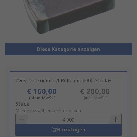
Diese Kategorie anzeigen
Zwischensumme (1 Rolle mit 4000 Stück)*
€ 160,00
€ 200,00
(ohne MwSt.)
(inkl. MwSt.)
Add
Stück
to
Menge auswählen oder eingeben
Basket
Hinzufügen