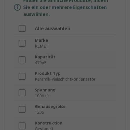
Finden Sie ähnliche Produkte, indem
Sie ein oder mehrere Eigenschaften
auswählen.
Alle auswählen
Marke
KEMET
Kapazität
470pF
Produkt Typ
Keramik-Vielschichtkondensator
Spannung
100V dc
Gehäusegröße
1206
Konstruktion
Gestapelt