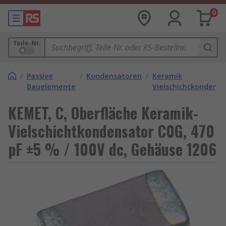
0
Teile-Nr.
/
Passive
/
Kondensatoren
/
Keramik
Bauelemente
Vielschichtkondens
KEMET, C, Oberfläche Keramik-
Vielschichtkondensator C0G, 470
pF ±5 % / 100V dc, Gehäuse 1206