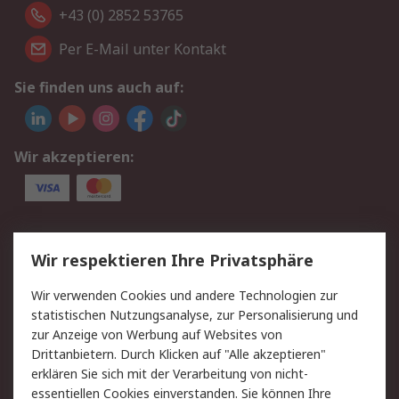
+43 (0) 2852 53765
Per E-Mail unter Kontakt
Sie finden uns auch auf:
Wir akzeptieren:
Service
Wir respektieren Ihre Privatsphäre
Value Added Services
Lieferlösungen
Wir verwenden Cookies und andere Technologien zur
Rücksendung/Entsorgung
Kontakt
statistischen Nutzungsanalyse, zur Personalisierung und
Hilfe
zur Anzeige von Werbung auf Websites von
Drittanbietern. Durch Klicken auf "Alle akzeptieren"
Rechtliches
erklären Sie sich mit der Verarbeitung von nicht-
essentiellen Cookies einverstanden. Sie können Ihre