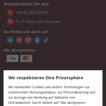
Kontaktieren Sie uns:
+43 (0) 2852 53765
Per E-Mail unter Kontakt
Sie finden uns auch auf:
Wir akzeptieren:
Service
Wir respektieren Ihre Privatsphäre
Value Added Services
Lieferlösungen
Wir verwenden Cookies und andere Technologien zur
Rücksendung/Entsorgung
Kontakt
statistischen Nutzungsanalyse, zur Personalisierung und
Hilfe
zur Anzeige von Werbung auf Websites von
Drittanbietern. Durch Klicken auf "Alle akzeptieren"