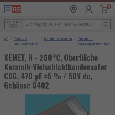
0
Teile-Nr.
/
Passive
/
Kondensatoren
/
Keramik
Bauelemente
Vielschichtkondens
KEMET, H - 200°C, Oberfläche
Keramik-Vielschichtkondensator
C0G, 470 pF ±5 % / 50V dc,
Gehäuse 0402