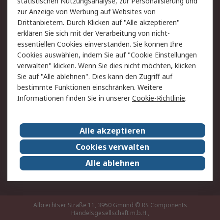
statistischen Nutzungsanalyse, zur Personalisierung und
Hilfe
zur Anzeige von Werbung auf Websites von
Drittanbietern. Durch Klicken auf "Alle akzeptieren"
Rechtliches
erklären Sie sich mit der Verarbeitung von nicht-
essentiellen Cookies einverstanden. Sie können Ihre
RS Verkaufs- und
Datenschutz
Cookies auswählen, indem Sie auf "Cookie Einstellungen
Lieferbedingungen
verwalten" klicken. Wenn Sie dies nicht möchten, klicken
Cookie-Richtlinie
Zahlungsbedingungen
Sie auf "Alle ablehnen". Dies kann den Zugriff auf
Impressum
Webseite Konditionen
bestimmte Funktionen einschränken. Weitere
Informationen finden Sie in unserer
Cookie-Richtlinie
.
Über RS
Alle akzeptieren
Unternehmen
RS weltweit
Karriere bei RS
Nachhaltigkeit
Cookies verwalten
Qualität/Zertifikate
Presse-Center
Alle ablehnen
Event-Center
Albrechtser Straße 11, 3950 Gmünd
© RS Components
Handelsgesellschaft m.b.H.,