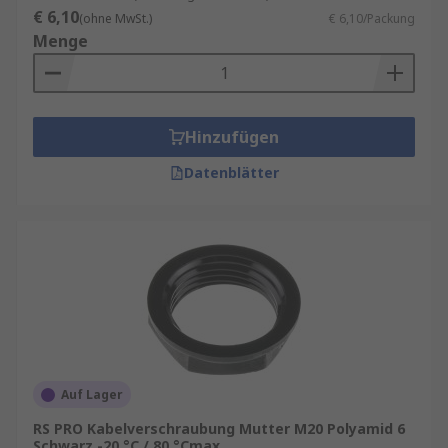
€ 6,10
(ohne MwSt.)
€ 6,10/Packung
Menge
Hinzufügen
Datenblätter
Auf Lager
RS PRO Kabelverschraubung Mutter M20 Polyamid 6
Schwarz -20 °C / 80 °Cmax.