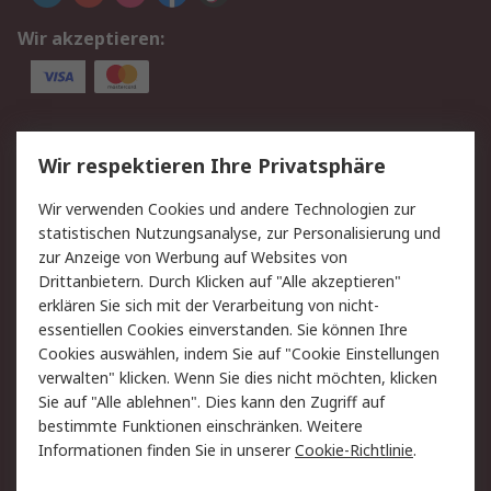
Wir akzeptieren:
Service
Wir respektieren Ihre Privatsphäre
Value Added Services
Lieferlösungen
Wir verwenden Cookies und andere Technologien zur
Rücksendung/Entsorgung
Kontakt
statistischen Nutzungsanalyse, zur Personalisierung und
Hilfe
zur Anzeige von Werbung auf Websites von
Drittanbietern. Durch Klicken auf "Alle akzeptieren"
Rechtliches
erklären Sie sich mit der Verarbeitung von nicht-
essentiellen Cookies einverstanden. Sie können Ihre
RS Verkaufs- und
Datenschutz
Cookies auswählen, indem Sie auf "Cookie Einstellungen
Lieferbedingungen
verwalten" klicken. Wenn Sie dies nicht möchten, klicken
Cookie-Richtlinie
Zahlungsbedingungen
Sie auf "Alle ablehnen". Dies kann den Zugriff auf
Impressum
Webseite Konditionen
bestimmte Funktionen einschränken. Weitere
Informationen finden Sie in unserer
Cookie-Richtlinie
.
Über RS