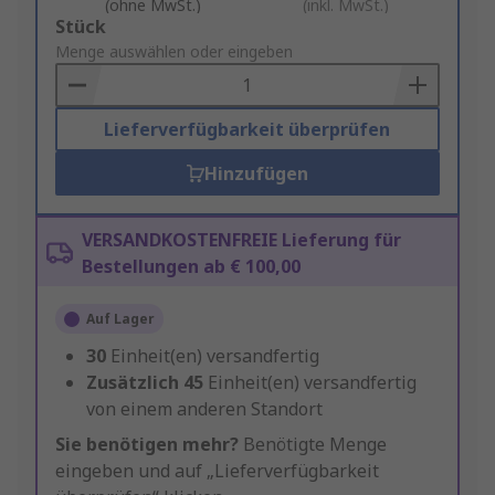
(ohne MwSt.)
(inkl. MwSt.)
Add
Stück
to
Menge auswählen oder eingeben
Basket
Lieferverfügbarkeit überprüfen
Hinzufügen
VERSANDKOSTENFREIE Lieferung für
Bestellungen ab € 100,00
Auf Lager
30
Einheit(en) versandfertig
Zusätzlich
45
Einheit(en) versandfertig
von einem anderen Standort
Sie benötigen mehr?
Benötigte Menge
eingeben und auf „Lieferverfügbarkeit