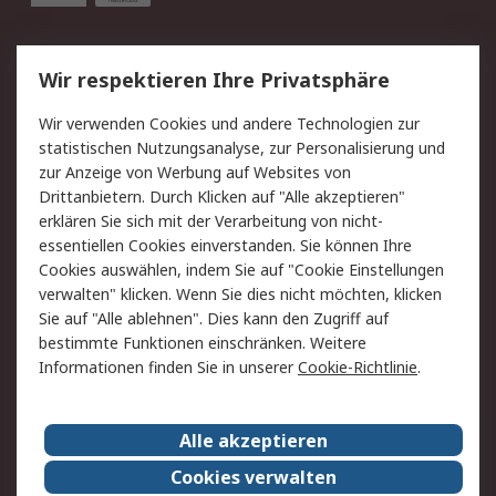
Service
Wir respektieren Ihre Privatsphäre
Value Added Services
Lieferlösungen
Wir verwenden Cookies und andere Technologien zur
Rücksendung/Entsorgung
Kontakt
statistischen Nutzungsanalyse, zur Personalisierung und
Hilfe
zur Anzeige von Werbung auf Websites von
Drittanbietern. Durch Klicken auf "Alle akzeptieren"
Rechtliches
erklären Sie sich mit der Verarbeitung von nicht-
essentiellen Cookies einverstanden. Sie können Ihre
RS Verkaufs- und
Datenschutz
Cookies auswählen, indem Sie auf "Cookie Einstellungen
Lieferbedingungen
verwalten" klicken. Wenn Sie dies nicht möchten, klicken
Cookie-Richtlinie
Zahlungsbedingungen
Sie auf "Alle ablehnen". Dies kann den Zugriff auf
Impressum
Webseite Konditionen
bestimmte Funktionen einschränken. Weitere
Informationen finden Sie in unserer
Cookie-Richtlinie
.
Über RS
Alle akzeptieren
Unternehmen
RS weltweit
Karriere bei RS
Nachhaltigkeit
Cookies verwalten