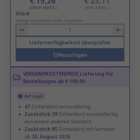
€ 19,26
€ 23,11
(ohne MwSt.)
(inkl. MwSt.)
Add
Stück
to
Menge auswählen oder eingeben
Basket
Lieferverfügbarkeit überprüfen
Hinzufügen
VERSANDKOSTENFREIE Lieferung für
Bestellungen ab € 100,00
Auf Lager
47
Einheit(en) versandfertig
Zusätzlich
39
Einheit(en) versandfertig
von einem anderen Standort
Zusätzlich
85
Einheit(en) mit Versand
ab
28. August 2026