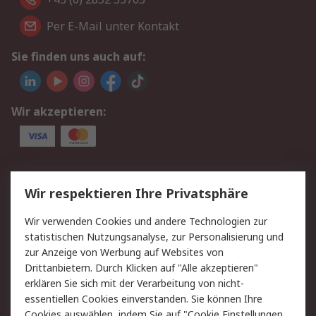
Per E-Mail unter Kontakt
Sie finden uns auch auf:
Wir akzeptieren:
Service
Wir respektieren Ihre Privatsphäre
Value Added Services
Lieferlösungen
Wir verwenden Cookies und andere Technologien zur
Rücksendung/Entsorgung
Kontakt
statistischen Nutzungsanalyse, zur Personalisierung und
Hilfe
zur Anzeige von Werbung auf Websites von
Drittanbietern. Durch Klicken auf "Alle akzeptieren"
Rechtliches
erklären Sie sich mit der Verarbeitung von nicht-
essentiellen Cookies einverstanden. Sie können Ihre
RS Verkaufs- und
Datenschutz
Cookies auswählen, indem Sie auf "Cookie Einstellungen