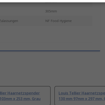
200mm
305mm
ulassungen
NF Food Hygiene
llier Haarnetzspender
Louis Tellier Haarnetzsp
103mm x 253 mm, Grau
130 mm 97mm x 297 mm, 