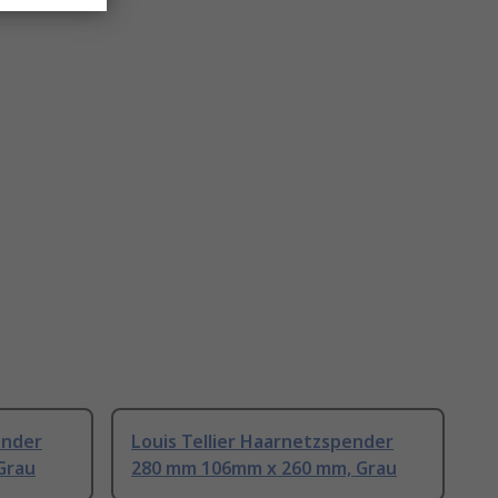
ender
Louis Tellier Haarnetzspender
Grau
280 mm 106mm x 260 mm, Grau