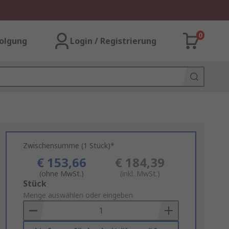
0
olgung
Login / Registrierung
Zwischensumme (1 Stück)*
€ 153,66
€ 184,39
(ohne MwSt.)
(inkl. MwSt.)
Add
Stück
to
Menge auswählen oder eingeben
Basket