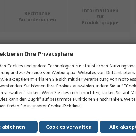
Informationen
Rechtliche
zur
Anforderungen
Produktgruppe
ein oder mehrere Eigenschaften auswählen.
ektieren Ihre Privatsphäre
haft
Wert
en Cookies und andere Technologien zur statistischen Nutzungsanal
erung und zur Anzeige von Werbung auf Websites von Drittanbietern.
Louis Tellier
"Alle akzeptieren" erklären Sie sich mit der Verarbeitung von nicht-ess
verstanden. Sie können Ihre Cookies auswählen, indem Sie auf "Cook
Typ
Haarnetzspender
en verwalten" klicken. Wenn Sie dies nicht möchten, klicken Sie auf "Al
Dies kann den Zugriff auf bestimmte Funktionen einschränken. Weite
Stahl
en finden Sie in unserer
Cookie-Richtlinie
.
280mm
Grau
e ablehnen
Cookies verwalten
Alle akzep