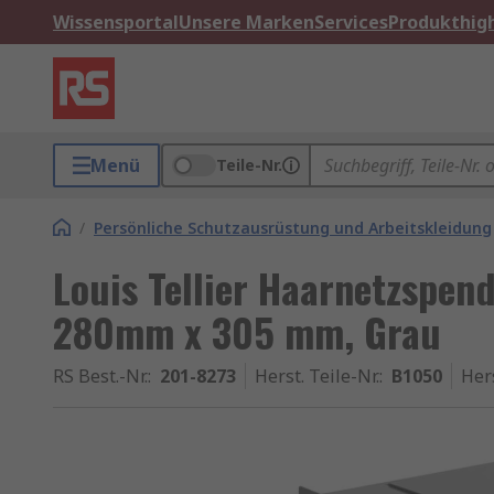
Wissensportal
Unsere Marken
Services
Produkthigh
Menü
Teile-Nr.
/
Persönliche Schutzausrüstung und Arbeitskleidung
Louis Tellier Haarnetzspen
280mm x 305 mm, Grau
RS Best.-Nr.
:
201-8273
Herst. Teile-Nr.
:
B1050
Her