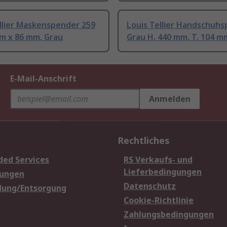
llier Maskenspender 259
Louis Tellier Handschuh
 x 86 mm, Grau
Grau H. 440 mm, T. 104 m
E-Mail-Anschrift
Anmelden
Rechtliches
ded Services
RS Verkaufs- und
Lieferbedingungen
sungen
Datenschutz
dung/Entsorgung
Cookie-Richtlinie
Zahlungsbedingungen