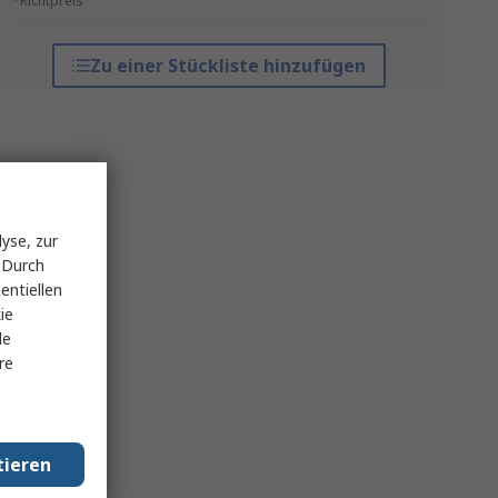
*Richtpreis
Zu einer Stückliste hinzufügen
yse, zur
 Durch
entiellen
ie
le
re
tieren