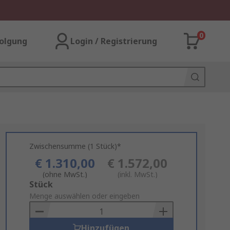
0
olgung
Login / Registrierung
Zwischensumme (1 Stück)*
€ 1.310,00
€ 1.572,00
(ohne MwSt.)
(inkl. MwSt.)
Add
Stück
to
Menge auswählen oder eingeben
Basket
Hinzufügen