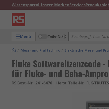
Wissensportal
Unsere Marken
Services
Produkthigh
Menü
Teile-Nr.
/
Mess- und Prüftechnik
/
Elektrische Mess- und Pr
Fluke Softwarelizenzcode - 
für Fluke- und Beha-Ampro
RS Best.-Nr.
:
241-6476
Herst. Teile-Nr.
:
FLK-TRUTES