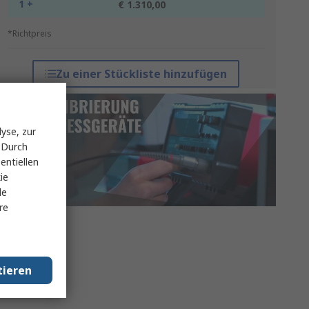
1 +
€ 1.310,00
*Richtpreis
Zu einer Stückliste hinzufügen
yse, zur
 Durch
entiellen
ie
le
re
tieren