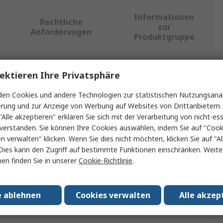
Informationen
Rechtliche
zur
Anforderungen
Produktgruppe
ektieren Ihre Privatsphäre
ein oder mehrere Eigenschaften auswählen.
en Cookies und andere Technologien zur statistischen Nutzungsanal
Wert
erung und zur Anzeige von Werbung auf Websites von Drittanbietern.
"Alle akzeptieren" erklären Sie sich mit der Verarbeitung von nicht-ess
Fluke
verstanden. Sie können Ihre Cookies auswählen, indem Sie auf "Cook
en verwalten" klicken. Wenn Sie dies nicht möchten, klicken Sie auf "Al
PAT-Prüfsoftware
Dies kann den Zugriff auf bestimmte Funktionen einschränken. Weite
en finden Sie in unserer
Cookie-Richtlinie
.
Softwarelizenzcode - Lite
t
Fluke- und Beha-Amprobe-Instrumente
e ablehnen
Cookies verwalten
Alle akzep
en
No