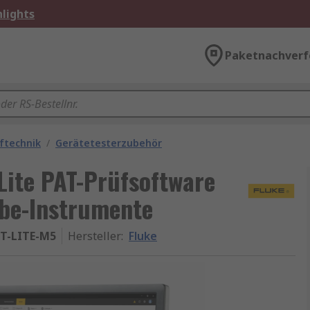
lights
Paketnachverf
üftechnik
/
Gerätetesterzubehör
Lite PAT-Prüfsoftware
be-Instrumente
T-LITE-M5
Hersteller
:
Fluke