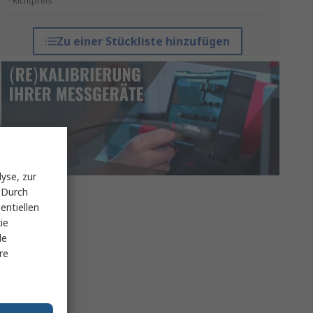
*Richtpreis
Zu einer Stückliste hinzufügen
yse, zur
 Durch
entiellen
ie
le
re