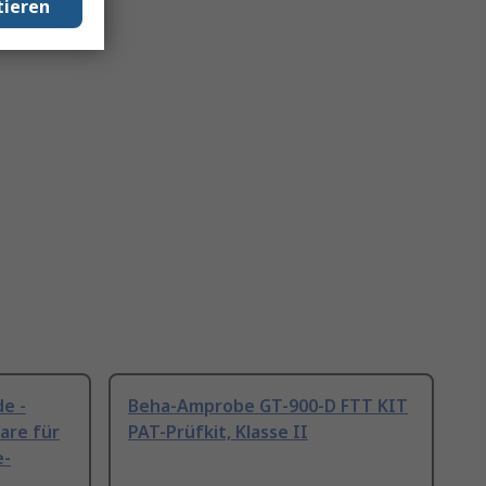
tieren
e -
Beha-Amprobe GT-900-D FTT KIT
are für
PAT-Prüfkit, Klasse II
e-