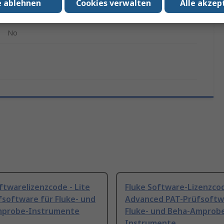
e ablehnen
Cookies verwalten
Alle akzep
Amprobe GT-800, Beha-Amprobe GT-900, Fluke 6500,
Fluke 6500-2
No
ftwarelizenzcode - Lite
Fluke Software-Lizenzcod
fsoftware für Fluke- und
Advanced PAT-Prüfsoftw
probe-Instrumente
Fluke- und Beha-Amprob
Instrumente