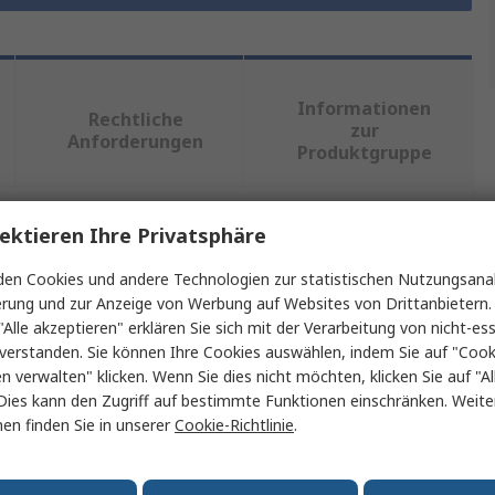
Informationen
Rechtliche
zur
Anforderungen
Produktgruppe
ektieren Ihre Privatsphäre
ein oder mehrere Eigenschaften auswählen.
en Cookies und andere Technologien zur statistischen Nutzungsanal
Wert
erung und zur Anzeige von Werbung auf Websites von Drittanbietern.
"Alle akzeptieren" erklären Sie sich mit der Verarbeitung von nicht-ess
Fluke
verstanden. Sie können Ihre Cookies auswählen, indem Sie auf "Cook
en verwalten" klicken. Wenn Sie dies nicht möchten, klicken Sie auf "Al
Software-CD
Dies kann den Zugriff auf bestimmte Funktionen einschränken. Weite
en finden Sie in unserer
Cookie-Richtlinie
.
PAT-Prüfsoftware
Beha-Amprobe GT-600, Beha-Amprobe GT-650, Beha-