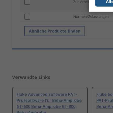
All
Zur Verwendung mit
Normen/Zulassungen
Ähnliche Produkte finden
Verwandte Links
Fluke Advanced Software PAT-
Fluke So
Prüfsoftware für Beha-Amprobe
PAT-Prü
GT-600 Beha-Amprobe GT-800,
Beha-Am
Beha-Amprobe