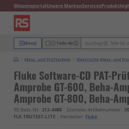
Wissensportal
Unsere Marken
Services
Produkthigh
Menü
Teile-Nr.
/
Mess- und Prüftechnik
/
Elektrische Mess- und Pr
Fluke Software-CD PAT-Prüf
Amprobe GT-600, Beha-Amp
Amprobe GT-800, Beha-Am
RS Best.-Nr.
:
212-4488
Distrelec-Artikelnummer
:
30
FLK-TRUTEST-LITE
Hersteller
:
Fluke