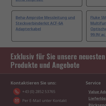
Beha-Amprobe Messleitung und
Fluke S
Steckverbinderkit ACF-6A
Multifu
Adapterkabel
Optische
99.9V a
Exklusiv für Sie unsere neuesten
Produkte und Angebote
Kontaktieren Sie uns:
Service
+43 (0) 2852 53765
Value Ad
Lieferlö
Per E-Mail unter Kontakt
Rücksen