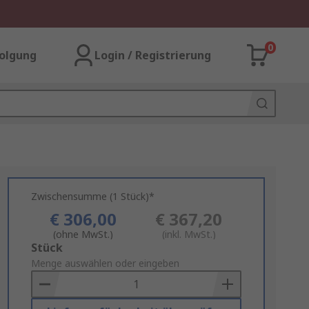
0
olgung
Login / Registrierung
Zwischensumme (1 Stück)*
€ 306,00
€ 367,20
(ohne MwSt.)
(inkl. MwSt.)
Add
Stück
to
Menge auswählen oder eingeben
Basket