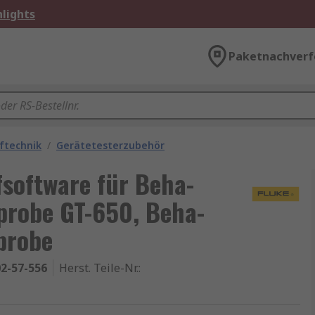
lights
Paketnachverf
üftechnik
/
Gerätetesterzubehör
software für Beha-
robe GT-650, Beha-
probe
2-57-556
Herst. Teile-Nr.
: