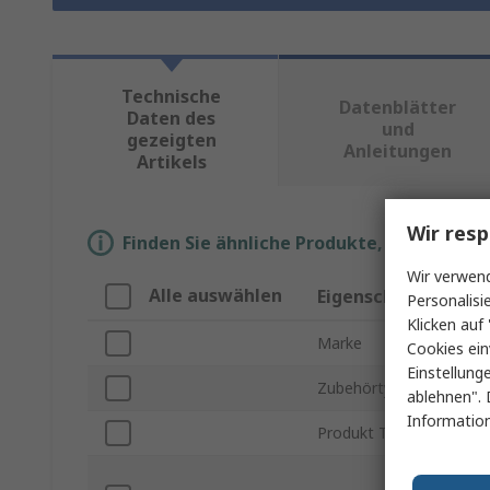
Technische
Datenblätter
Daten des
und
gezeigten
Anleitungen
Artikels
Wir resp
Finden Sie ähnliche Produkte, indem Sie 
Wir verwend
Alle auswählen
Eigenschaft
Personalisi
Klicken auf 
Marke
Cookies ein
Einstellung
Zubehörtyp
ablehnen". 
Information
Produkt Typ