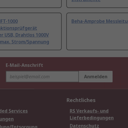
MFT-1000
Beha-Amprobe Messleit
nktionsprüfgerät
r USB, Drahtlos 1000V
c max. Strom/Spannung
E-Mail-Anschrift
Anmelden
Rechtliches
ded Services
RS Verkaufs- und
Lieferbedingungen
sungen
Datenschutz
dung/Entsorgung