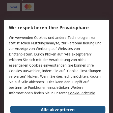
Service
Wir respektieren Ihre Privatsphäre
Value Added Services
Lieferlösungen
Wir verwenden Cookies und andere Technologien zur
Rücksendung/Entsorgung
Kontakt
statistischen Nutzungsanalyse, zur Personalisierung und
Hilfe
zur Anzeige von Werbung auf Websites von
Drittanbietern. Durch Klicken auf "Alle akzeptieren"
Rechtliches
erklären Sie sich mit der Verarbeitung von nicht-
essentiellen Cookies einverstanden. Sie können Ihre
RS Verkaufs- und
Datenschutz
Cookies auswählen, indem Sie auf "Cookie Einstellungen
Lieferbedingungen
verwalten" klicken. Wenn Sie dies nicht möchten, klicken
Cookie-Richtlinie
Zahlungsbedingungen
Sie auf "Alle ablehnen". Dies kann den Zugriff auf
Impressum
Webseite Konditionen
bestimmte Funktionen einschränken. Weitere
Informationen finden Sie in unserer
Cookie-Richtlinie
.
Über RS
Alle akzeptieren
Unternehmen
RS weltweit