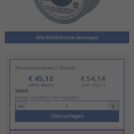
Alle Entlötlitzen anzeigen
Zwischensumme (1 Stück)*
€ 45,12
€ 54,14
(ohne MwSt.)
(inkl. MwSt.)
Add
Stück
to
Menge auswählen oder eingeben
Basket
Hinzufügen