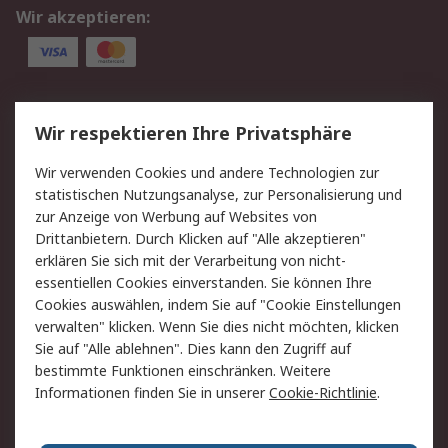
Wir akzeptieren:
Service
Wir respektieren Ihre Privatsphäre
Value Added Services
Lieferlösungen
Wir verwenden Cookies und andere Technologien zur
Rücksendung/Entsorgung
Kontakt
statistischen Nutzungsanalyse, zur Personalisierung und
Hilfe
zur Anzeige von Werbung auf Websites von
Drittanbietern. Durch Klicken auf "Alle akzeptieren"
Rechtliches
erklären Sie sich mit der Verarbeitung von nicht-
essentiellen Cookies einverstanden. Sie können Ihre
RS Verkaufs- und
Datenschutz
Cookies auswählen, indem Sie auf "Cookie Einstellungen
Lieferbedingungen
verwalten" klicken. Wenn Sie dies nicht möchten, klicken
Cookie-Richtlinie
Zahlungsbedingungen
Sie auf "Alle ablehnen". Dies kann den Zugriff auf
Impressum
Webseite Konditionen
bestimmte Funktionen einschränken. Weitere
Informationen finden Sie in unserer
Cookie-Richtlinie
.
Über RS