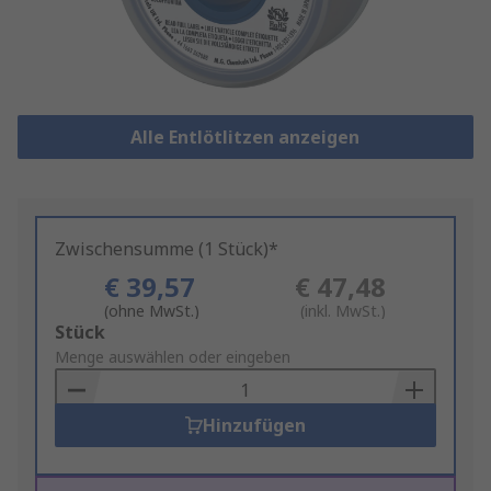
Alle Entlötlitzen anzeigen
Zwischensumme (1 Stück)*
€ 39,57
€ 47,48
(ohne MwSt.)
(inkl. MwSt.)
Add
Stück
to
Menge auswählen oder eingeben
Basket
Hinzufügen