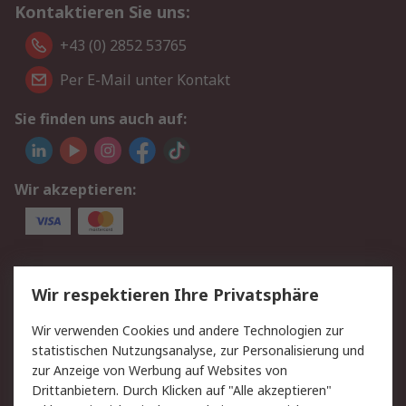
Kontaktieren Sie uns:
+43 (0) 2852 53765
Per E-Mail unter Kontakt
Sie finden uns auch auf:
Wir akzeptieren:
Service
Wir respektieren Ihre Privatsphäre
Value Added Services
Lieferlösungen
Wir verwenden Cookies und andere Technologien zur
Rücksendung/Entsorgung
Kontakt
statistischen Nutzungsanalyse, zur Personalisierung und
Hilfe
zur Anzeige von Werbung auf Websites von
Drittanbietern. Durch Klicken auf "Alle akzeptieren"
Rechtliches