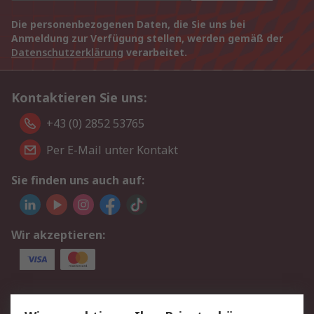
Die personenbezogenen Daten, die Sie uns bei
Anmeldung zur Verfügung stellen, werden gemäß der
Datenschutzerklärung
verarbeitet.
Kontaktieren Sie uns:
+43 (0) 2852 53765
Per E-Mail unter Kontakt
Sie finden uns auch auf:
Wir akzeptieren:
Service