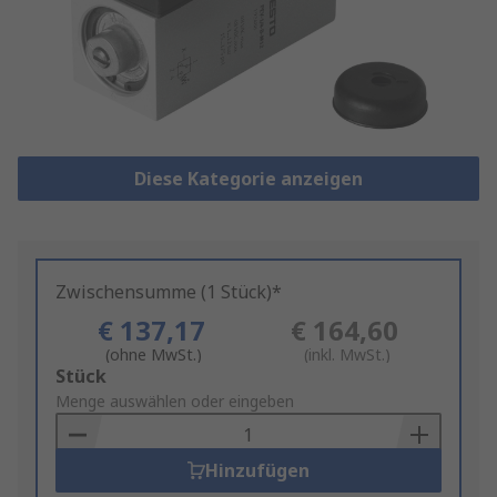
Diese Kategorie anzeigen
Zwischensumme (1 Stück)*
€ 137,17
€ 164,60
(ohne MwSt.)
(inkl. MwSt.)
Add
Stück
to
Menge auswählen oder eingeben
Basket
Hinzufügen