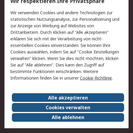
Wir respektieren Ihre Privatsphäre
Value Added Services
Lieferlösungen
Wir verwenden Cookies und andere Technologien zur
Rücksendung/Entsorgung
Kontakt
statistischen Nutzungsanalyse, zur Personalisierung und
Hilfe
zur Anzeige von Werbung auf Websites von
Drittanbietern. Durch Klicken auf "Alle akzeptieren"
Rechtliches
erklären Sie sich mit der Verarbeitung von nicht-
essentiellen Cookies einverstanden. Sie können Ihre
RS Verkaufs- und
Datenschutz
Cookies auswählen, indem Sie auf "Cookie Einstellungen
Lieferbedingungen
verwalten" klicken. Wenn Sie dies nicht möchten, klicken
Cookie-Richtlinie
Zahlungsbedingungen
Sie auf "Alle ablehnen". Dies kann den Zugriff auf
Impressum
Webseite Konditionen
bestimmte Funktionen einschränken. Weitere
Informationen finden Sie in unserer
Cookie-Richtlinie
.
Über RS
Alle akzeptieren
Unternehmen
RS weltweit
Karriere bei RS
Nachhaltigkeit
Cookies verwalten
Qualität/Zertifikate
Presse-Center
Alle ablehnen
Event-Center