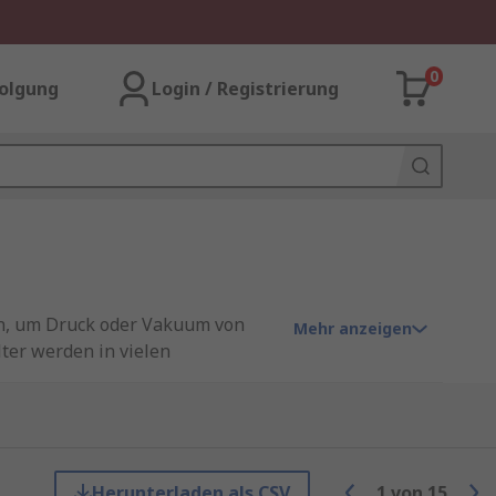
0
olgung
Login / Registrierung
en, um Druck oder Vakuum von
Mehr anzeigen
ter werden in vielen
ass optimale Bedingungen
Herunterladen als CSV
1
von
15