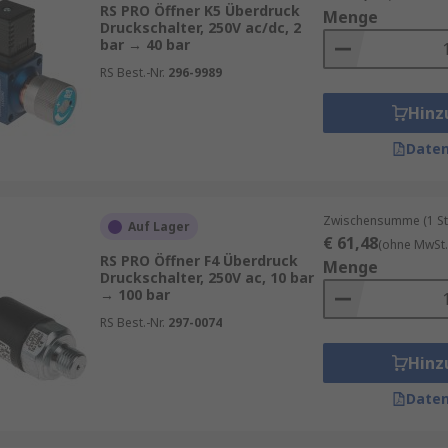
RS PRO Öffner K5 Überdruck
Menge
Druckschalter, 250V ac/dc, 2
bar → 40 bar
, die als reaktionsschnelle Geräte zur Verfolgung des Flüss
RS Best.-Nr.
296-9989
telte Flüssigkeitsdruck erreicht ist. Sie sind so ausgelegt,
Hinz
Daten
atische Überwachungsprodukte in Systemen eingesetzt, die
zt sie als Rückmeldevorrichtungen, um Spitzen und Abfall d
elle Geräte mit modernen Displays, bei denen der Öldruck a
Zwischensumme (1 St
erte des Motors über bestimmte Punkte hinausgehen.
Auf Lager
€ 61,48
(ohne MwSt.
RS PRO Öffner F4 Überdruck
Menge
Druckschalter, 250V ac, 10 bar
→ 100 bar
RS Best.-Nr.
297-0074
Hinz
Daten