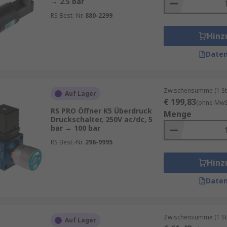
→ 2.5 bar
RS Best.-Nr.
880-2299
Hinz
Daten
Zwischensumme (1 St
Auf Lager
€ 199,83
(ohne MwSt
RS PRO Öffner K5 Überdruck
Menge
Druckschalter, 250V ac/dc, 5
bar → 100 bar
RS Best.-Nr.
296-9995
Hinz
Daten
Zwischensumme (1 St
Auf Lager