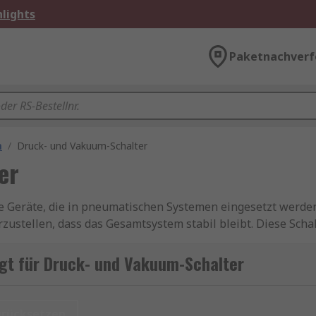
lights
Paketnachverf
n
/
Druck- und Vakuum-Schalter
er
e Geräte, die in pneumatischen Systemen eingesetzt werd
ustellen, dass das Gesamtsystem stabil bleibt. Diese Schal
itsverriegelungsfunktion eingesetzt und stellen sicher, d
gt für Druck- und Vakuum-Schalter
urücksetzen