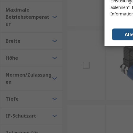
Einstellung
ablehnen". 
Maximale
Information
Betriebstemperat
ur
All
Breite
Höhe
Normen/Zulassung
en
Tiefe
IP-Schutzart
Zulassung für