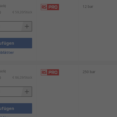
ück)
12 bar
)
€ 59,20/Stück
ufügen
blätter
ück)
250 bar
)
€ 86,29/Stück
ufügen