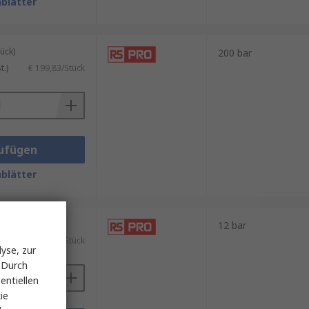
blätter
ück)
200 bar
.)
€ 199,83/Stück
ufügen
blätter
ück)
12 bar
.)
€ 135,48/Stück
yse, zur
 Durch
entiellen
ie