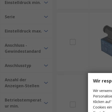
Einstelldruck min.
Serie
Einstelldruck max.
Anschluss -
Gewindestandard
Anschlusstyp
Anzahl der
Wir resp
Anzeigen-Stellen
Wir verwend
Personalisi
Betriebstemperat
Klicken auf 
ur min.
Cookies ein