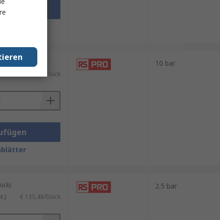
le
ufügen
re
blätter
tieren
ück)
10 bar
)
€ 77,05/Stück
ufügen
blätter
ück)
2.5 bar
.)
€ 135,48/Stück