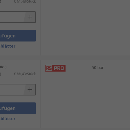
)
€ 61,48/Stück
ufügen
blätter
ück)
50 bar
)
€ 88,43/Stück
ufügen
blätter