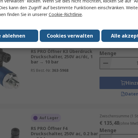
en verwalten" klicken. Wenn Sie dies nicht möchten, klicken Sie auf "Al
Hinz
Dies kann den Zugriff auf bestimmte Funktionen einschränken. Weite
en finden Sie in unserer
Cookie-Richtlinie
.
Daten
e ablehnen
Cookies verwalten
Alle akzep
Zwischensumme (1 St
Auf Lager
€ 77,05
(ohne MwSt.
RS PRO Öffner K3 Überdruck
Menge
Druckschalter, 250V ac/dc, 1
bar → 10 bar
RS Best.-Nr.
363-5968
Hinz
Daten
Zwischensumme (1 St
Auf Lager
€ 135,48
(ohne MwSt
RS PRO Öffner F4
Menge
Druckschalter, 250V ac, 0.2 bar