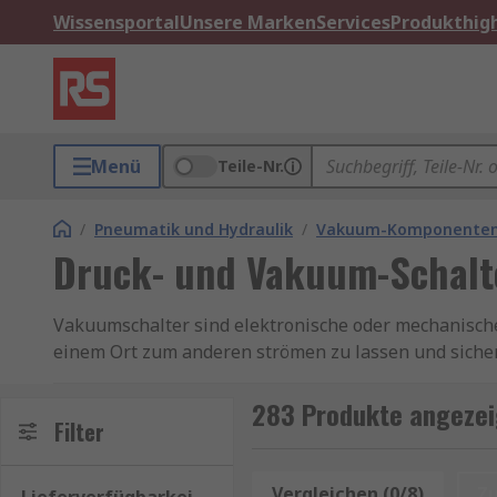
Wissensportal
Unsere Marken
Services
Produkthigh
Menü
Teile-Nr.
/
Pneumatik und Hydraulik
/
Vakuum-Komponente
Druck- und Vakuum-Schalt
Vakuumschalter sind elektronische oder mechanisch
einem Ort zum anderen strömen zu lassen und sicherz
Anwendungen für die Druckregelung und die Sicherhe
beibehalten werden.
283 Produkte angezei
Filter
Funktionen Vakuumschalter
Vergleichen (0/8)
Z