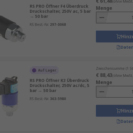
€ 61,48
(ohne MwSt.
RS PRO Öffner F4 Überdruck
Menge
Druckschalter, 250V ac, 5 bar
→ 50 bar
RS Best.-Nr.
297-0068
Hinz
Daten
Zwischensumme (1 St
Auf Lager
€ 88,43
(ohne MwSt.
RS PRO Öffner K3 Überdruck
Menge
Druckschalter, 250V ac/dc, 5
bar → 50 bar
RS Best.-Nr.
363-5980
Hinz
Daten