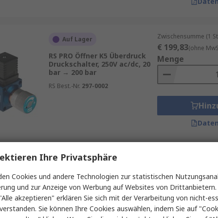
Daten
Zwischensumme (1 St
Auf Lager
€ 199,83
(ohne MwSt
RS PRO Öffner K5 Überdruck
Menge
Druckschalter, 250V ac/dc, 20
bar → 200 bar
RS Best.-Nr.
297-0002
Hinz
Daten
ektieren Ihre Privatsphäre
Zwischensumme (1 St
Auf Lager
€ 135,48
(ohne MwSt
en Cookies und andere Technologien zur statistischen Nutzungsanal
RS PRO 1 Schließer/1 Öffner F4
Menge
Druckschalter, 250V ac, 1 bar
erung und zur Anzeige von Werbung auf Websites von Drittanbietern.
→ 12 bar
"Alle akzeptieren" erklären Sie sich mit der Verarbeitung von nicht-ess
RS Best.-Nr.
880-2289
verstanden. Sie können Ihre Cookies auswählen, indem Sie auf "Cook