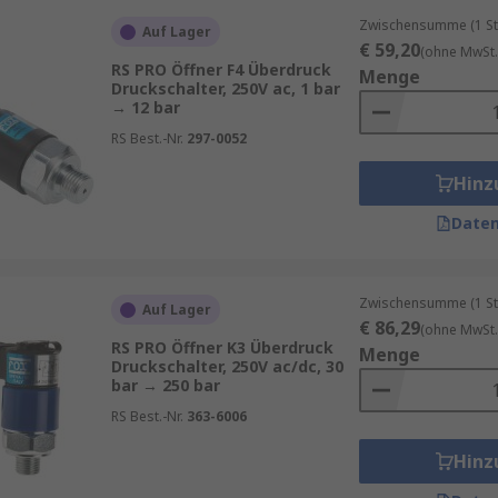
Zwischensumme (1 St
Auf Lager
€ 59,20
(ohne MwSt.
RS PRO Öffner F4 Überdruck
Menge
Druckschalter, 250V ac, 1 bar
→ 12 bar
RS Best.-Nr.
297-0052
Hinz
Daten
Zwischensumme (1 St
Auf Lager
€ 86,29
(ohne MwSt.
RS PRO Öffner K3 Überdruck
Menge
Druckschalter, 250V ac/dc, 30
bar → 250 bar
RS Best.-Nr.
363-6006
Hinz