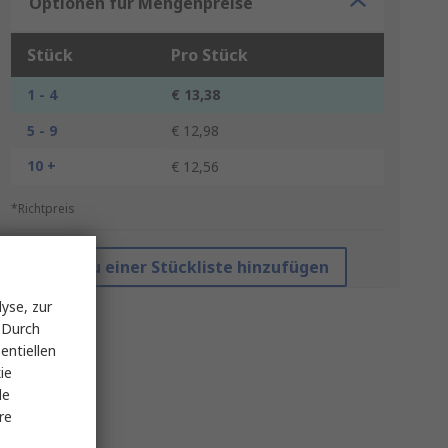
Optionen für Mengenpreise
Stück
Pro Stück
1 - 4
€ 13,38
5 - 9
€ 12,98
10 +
€ 12,56
*Richtpreis
Zu einer Stückliste hinzufügen
yse, zur
 Durch
entiellen
ie
le
re