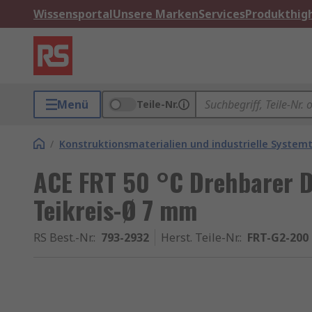
Wissensportal
Unsere Marken
Services
Produkthigh
Menü
Teile-Nr.
/
Konstruktionsmaterialien und industrielle Systemt
ACE FRT 50 °C Drehbarer D
Teikreis-Ø 7 mm
RS Best.-Nr.
:
793-2932
Herst. Teile-Nr.
:
FRT-G2-200