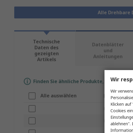
Alle Drehbare
Technische
Datenblätter
Daten des
und
gezeigten
Anleitungen
Artikels
Wir resp
Finden Sie ähnliche Produkte, indem Sie 
Wir verwend
Alle auswählen
Eigenschaft
Personalisi
Klicken auf 
Marke
Cookies ein
Einstellung
Produkt Typ
ablehnen". 
Information
Anzahl Zähne