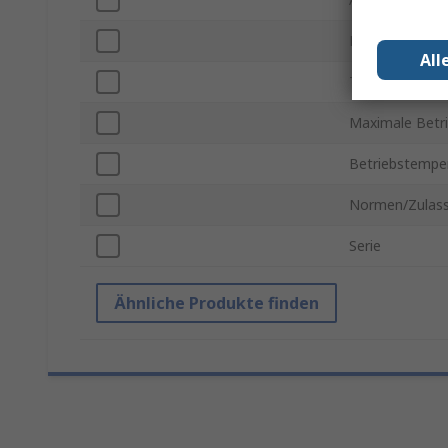
Drehmoment B
All
Teikreis-Durch
Maximale Betr
Betriebstemper
Normen/Zulas
Serie
Ähnliche Produkte finden