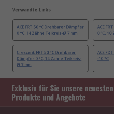
Verwandte Links
ACE FRT 50 °C Drehbarer Dämpfer
ACE FRT
0 °C, 14 Zähne Teikreis-Ø 7 mm
0 °C, 10
Crescent FRT 50 °C Drehbarer
ACE FDT
Dämpfer 0 °C, 14 Zähne Teikreis-
-10 °C
Ø 7 mm
Exklusiv für Sie unsere neuesten
Produkte und Angebote