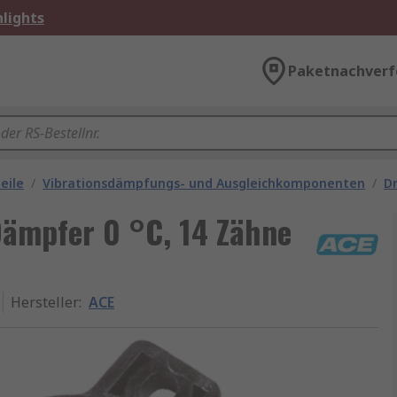
lights
Paketnachverf
eile
/
Vibrationsdämpfungs- und Ausgleichkomponenten
/
D
ämpfer 0 °C, 14 Zähne
Hersteller
:
ACE