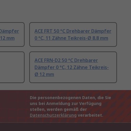
 Dämpfer
ACE FRT 50 °C Drehbarer Dämpfer
Ø 12 mm
0 °C, 11 Zähne Teikreis-Ø 8.8 mm
ACE FRN-D2 50 °C Drehbarer
Dämpfer 0 °C, 12 Zähne Teikreis-
Ø 12 mm
Die personenbezogenen Daten, die Sie
uns bei Anmeldung zur Verfügung
stellen, werden gemäß der
Datenschutzerklärung
verarbeitet.