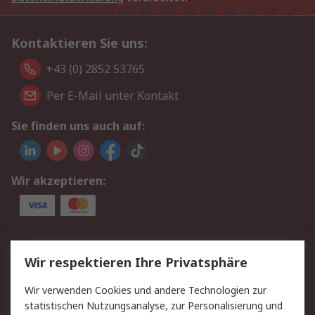
Kontaktieren Sie uns:
+43 (0) 2852 53765
Per E-Mail unter Kontakt
Sie finden uns auch auf:
Wir akzeptieren:
Service
Wir respektieren Ihre Privatsphäre
Value Added Services
Lieferlösungen
Wir verwenden Cookies und andere Technologien zur
Rücksendung/Entsorgung
Kontakt
statistischen Nutzungsanalyse, zur Personalisierung und
Hilfe