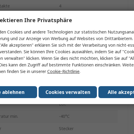
takte
4
5A
ektieren Ihre Privatsphäre
Kabel
en Cookies und andere Technologien zur statistischen Nutzungsanal
erung und zur Anzeige von Werbung auf Websites von Drittanbietern.
M16
"Alle akzeptieren" erklären Sie sich mit der Verarbeitung von nicht-ess
verstanden. Sie können Ihre Cookies auswählen, indem Sie auf "Cook
Schrauben
en verwalten" klicken. Wenn Sie dies nicht möchten, klicken Sie auf "Al
Dies kann den Zugriff auf bestimmte Funktionen einschränken. Weite
htung
Gerade
en finden Sie in unserer
Cookie-Richtlinie
.
300V
e ablehnen
Cookies verwalten
Alle akzep
IP40
Lot
atur min.
-40°C
r
Stecker