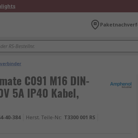
lights
Paketnachverf
verbinder
lmate C091 M16 DIN-
0V 5A IP40 Kabel,
4-40-384
Herst. Teile-Nr.
:
T3300 001 RS