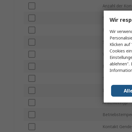
Anzahl der Kon
Stromstärke
Wir resp
Montageart
Wir verwend
Personalisi
Steckergröße
Klicken auf 
Cookies ein
Verbindungstyp
Einstellung
ablehnen". 
Montageausric
Information
Spannung
All
IP-Schutzart
Anschlusstyp
Betriebstemper
Kontakt Gende