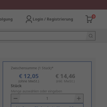
0
olgung
Login / Registrierung
Zwischensumme (1 Stück)*
€ 12,05
€ 14,46
(ohne MwSt.)
(inkl. MwSt.)
Add
Stück
to
Menge auswählen oder eingeben
Basket