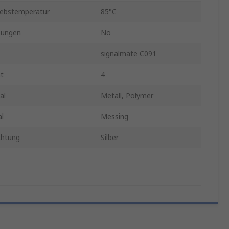
iebstemperatur
85°C
sungen
No
signalmate C091
t
4
al
Metall, Polymer
l
Messing
chtung
Silber