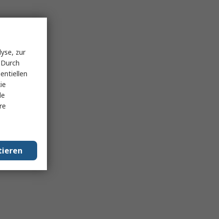
yse, zur
 Durch
entiellen
ie
le
re
tieren