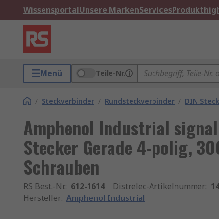
Wissensportal
Unsere Marken
Services
Produkthigh
Menü
Teile-Nr.
/
Steckverbinder
/
Rundsteckverbinder
/
DIN Steck
Amphenol Industrial signa
Stecker Gerade 4-polig, 30
Schrauben
RS Best.-Nr.
:
612-1614
Distrelec-Artikelnummer
:
14
Hersteller
:
Amphenol Industrial