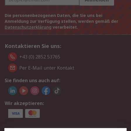
Die personenbezogenen Daten, die Sie uns bei
Anmeldung zur Verfügung stellen, werden gemäß der
Datenschutzerklärung
verarbeitet.
Kontaktieren Sie uns:
+43 (0) 2852 53765
Per E-Mail unter Kontakt
Sie finden uns auch auf:
Wir akzeptieren:
Service