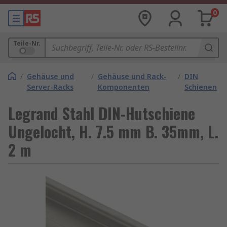
0
Teile-Nr.
/
Gehäuse und
/
Gehäuse und Rack-
/
DIN
Server-Racks
Komponenten
Schienen
Legrand Stahl DIN-Hutschiene
Ungelocht, H. 7.5 mm B. 35mm, L.
2 m