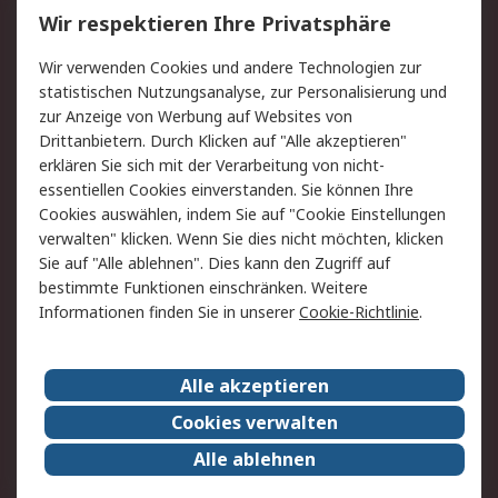
Wir respektieren Ihre Privatsphäre
Value Added Services
Lieferlösungen
Wir verwenden Cookies und andere Technologien zur
Rücksendung/Entsorgung
Kontakt
statistischen Nutzungsanalyse, zur Personalisierung und
Hilfe
zur Anzeige von Werbung auf Websites von
Drittanbietern. Durch Klicken auf "Alle akzeptieren"
Rechtliches
erklären Sie sich mit der Verarbeitung von nicht-
essentiellen Cookies einverstanden. Sie können Ihre
RS Verkaufs- und
Datenschutz
Cookies auswählen, indem Sie auf "Cookie Einstellungen
Lieferbedingungen
verwalten" klicken. Wenn Sie dies nicht möchten, klicken
Cookie-Richtlinie
Zahlungsbedingungen
Sie auf "Alle ablehnen". Dies kann den Zugriff auf
Impressum
Webseite Konditionen
bestimmte Funktionen einschränken. Weitere
Informationen finden Sie in unserer
Cookie-Richtlinie
.
Über RS
Alle akzeptieren
Unternehmen
RS weltweit
Karriere bei RS
Nachhaltigkeit
Cookies verwalten
Qualität/Zertifikate
Presse-Center
Alle ablehnen
Event-Center