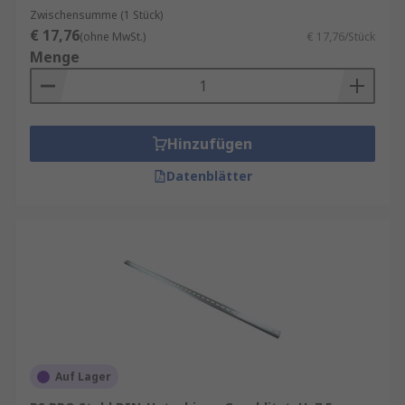
Schienen, um Ihren Ausnahmen von einigen der
Zwischensumme (1 Stück)
führenden Marken wie
Phoenix Contact
,
nVent
€ 17,76
(ohne MwSt.)
€ 17,76/Stück
SCHROFF
,
Fibox
,
nVent HOFFMAN
,
HENSEL
und
Menge
unserer eigenen Marke
RS PRO
zu entsprechen.
Hinzufügen
Datenblätter
Auf Lager