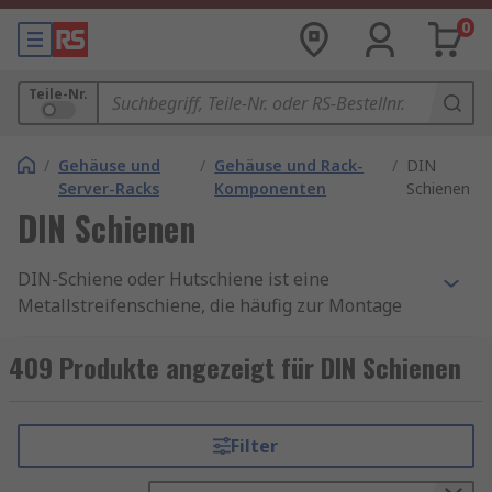
0
Teile-Nr.
/
Gehäuse und
/
Gehäuse und Rack-
/
DIN
Server-Racks
Komponenten
Schienen
DIN Schienen
DIN-Schiene oder Hutschiene ist eine
Metallstreifenschiene, die häufig zur Montage
industrieller Steuergeräte in PCL-Regalen und
Gehäusen von Geräten verwendet wird. Es gibt
409 Produkte angezeigt für DIN Schienen
viele Arten von DIN-Schienen, von denen viele
den europäischen (EN) und internationalen (IEC)
Normen entsprechen um mit den Steuergeräten
Filter
übereinzustimmen, die die Schiene sichern soll.