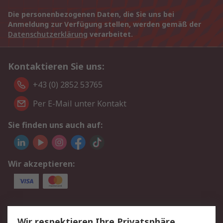
Die personenbezogenen Daten, die Sie uns bei
Anmeldung zur Verfügung stellen, werden gemäß der
Datenschutzerklärung
verarbeitet.
Kontaktieren Sie uns:
+43 (0) 2852 53765
Per E-Mail unter Kontakt
Sie finden uns auch auf:
Wir akzeptieren:
Service
Wir respektieren Ihre Privatsphäre