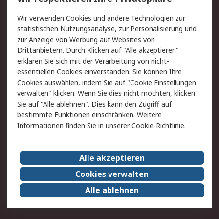
Value Added Services
Lieferlösungen
Wir verwenden Cookies und andere Technologien zur
Rücksendung/Entsorgung
Kontakt
statistischen Nutzungsanalyse, zur Personalisierung und
Hilfe
zur Anzeige von Werbung auf Websites von
Drittanbietern. Durch Klicken auf "Alle akzeptieren"
Rechtliches
erklären Sie sich mit der Verarbeitung von nicht-
essentiellen Cookies einverstanden. Sie können Ihre
RS Verkaufs- und
Datenschutz
Cookies auswählen, indem Sie auf "Cookie Einstellungen
Lieferbedingungen
verwalten" klicken. Wenn Sie dies nicht möchten, klicken
Cookie-Richtlinie
Zahlungsbedingungen
Sie auf "Alle ablehnen". Dies kann den Zugriff auf
Impressum
Webseite Konditionen
bestimmte Funktionen einschränken. Weitere
Informationen finden Sie in unserer
Cookie-Richtlinie
.
Über RS
Alle akzeptieren
Unternehmen
RS weltweit
Karriere bei RS
Nachhaltigkeit
Cookies verwalten
Qualität/Zertifikate
Presse-Center
Alle ablehnen
Event-Center