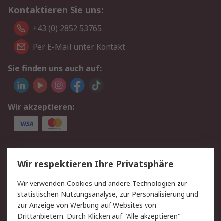
Kontaktieren Sie uns:
+43 (0) 2852 53765
Per E-Mail unter Kontakt
Sie finden uns auch auf:
Wir akzeptieren:
Service
Wir respektieren Ihre Privatsphäre
Value Added Services
Lieferlösungen
Wir verwenden Cookies und andere Technologien zur
Rücksendung/Entsorgung
Kontakt
statistischen Nutzungsanalyse, zur Personalisierung und
Hilfe
zur Anzeige von Werbung auf Websites von
Drittanbietern. Durch Klicken auf "Alle akzeptieren"