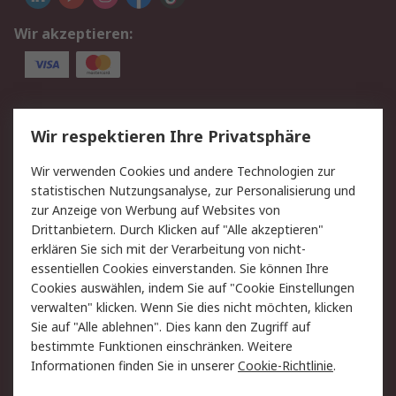
Wir akzeptieren:
Service
Wir respektieren Ihre Privatsphäre
Value Added Services
Lieferlösungen
Wir verwenden Cookies und andere Technologien zur
Rücksendung/Entsorgung
Kontakt
statistischen Nutzungsanalyse, zur Personalisierung und
Hilfe
zur Anzeige von Werbung auf Websites von
Drittanbietern. Durch Klicken auf "Alle akzeptieren"
Rechtliches
erklären Sie sich mit der Verarbeitung von nicht-
essentiellen Cookies einverstanden. Sie können Ihre
RS Verkaufs- und
Datenschutz
Cookies auswählen, indem Sie auf "Cookie Einstellungen
Lieferbedingungen
verwalten" klicken. Wenn Sie dies nicht möchten, klicken
Cookie-Richtlinie
Zahlungsbedingungen
Sie auf "Alle ablehnen". Dies kann den Zugriff auf
Impressum
Webseite Konditionen
bestimmte Funktionen einschränken. Weitere
Informationen finden Sie in unserer
Cookie-Richtlinie
.
Über RS