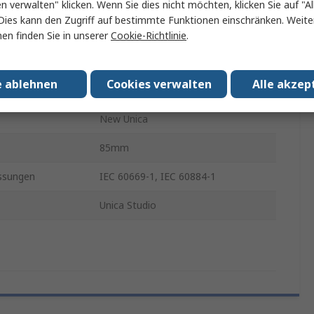
Weiß
en verwalten" klicken. Wenn Sie dies nicht möchten, klicken Sie auf "Al
Dies kann den Zugriff auf bestimmte Funktionen einschränken. Weite
Thermoplast
en finden Sie in unserer
Cookie-Richtlinie
.
85mm
e ablehnen
Cookies verwalten
Alle akzep
10mm
New Unica
85mm
ssungen
IEC 60669-1, IEC 60884-1
Unica Studio