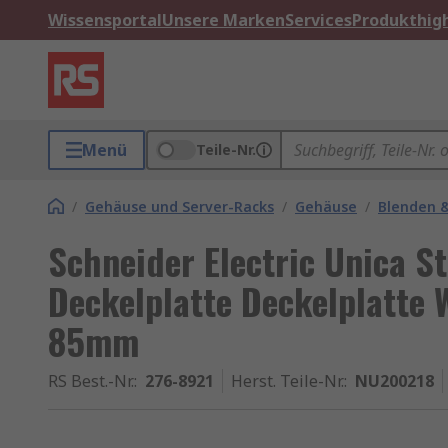
Wissensportal
Unsere Marken
Services
Produkthigh
Menü
Teile-Nr.
/
Gehäuse und Server-Racks
/
Gehäuse
/
Blenden &
Schneider Electric Unica S
Deckelplatte Deckelplatte W
85mm
RS Best.-Nr.
:
276-8921
Herst. Teile-Nr.
:
NU200218