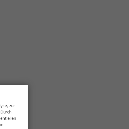
yse, zur
 Durch
entiellen
ie