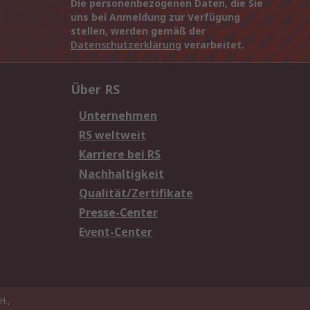
Die personenbezogenen Daten, die Sie
uns bei Anmeldung zur Verfügung
stellen, werden gemäß der
Datenschutzerklärung
verarbeitet.
Über RS
Unternehmen
RS weltweit
Karriere bei RS
Nachhaltigkeit
Qualität/Zertifikate
Presse-Center
Event-Center
H.,