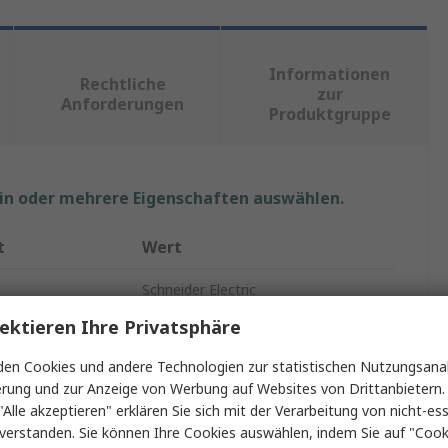
Informationen
Rechtliche
zur
Anforderungen
Produktgruppe
ein oder mehrere Eigenschaften auswählen.
t
Wert
Schneider Electric
ektieren Ihre Privatsphäre
Deckelplatte
en Cookies und andere Technologien zur statistischen Nutzungsanal
sbrüche
1
erung und zur Anzeige von Werbung auf Websites von Drittanbietern.
"Alle akzeptieren" erklären Sie sich mit der Verarbeitung von nicht-ess
Deckelplatte
verstanden. Sie können Ihre Cookies auswählen, indem Sie auf "Cook