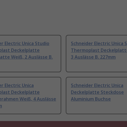
r Electric Unica Studio
Schneider Electric Unica 
last Deckelplatte
Thermoplast Deckelplatt
atte Weiß, 2 Auslässe B.
3 Auslässe B. 227mm
r Electric Unica
Schneider Electric Unica
last Deckelplatte
Deckelplatte Steckdose
rahmen Weiß, 4 Auslässe
Aluminium Buchse
m