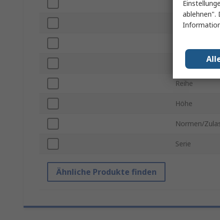
Farbe
Einstellung
ablehnen". 
Material
Information
Breite
All
Tiefe
Reihe
Höhe
Normen/Zula
Serie
Ähnliche Produkte finden