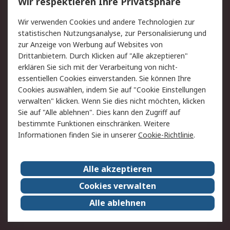
Wir respektieren Ihre Privatsphäre
Value Added Services
Lieferlösungen
Wir verwenden Cookies und andere Technologien zur
Rücksendung/Entsorgung
Kontakt
statistischen Nutzungsanalyse, zur Personalisierung und
Hilfe
zur Anzeige von Werbung auf Websites von
Drittanbietern. Durch Klicken auf "Alle akzeptieren"
Rechtliches
erklären Sie sich mit der Verarbeitung von nicht-
essentiellen Cookies einverstanden. Sie können Ihre
RS Verkaufs- und
Datenschutz
Cookies auswählen, indem Sie auf "Cookie Einstellungen
Lieferbedingungen
verwalten" klicken. Wenn Sie dies nicht möchten, klicken
Cookie-Richtlinie
Zahlungsbedingungen
Sie auf "Alle ablehnen". Dies kann den Zugriff auf
Impressum
Webseite Konditionen
bestimmte Funktionen einschränken. Weitere
Informationen finden Sie in unserer
Cookie-Richtlinie
.
Über RS
Alle akzeptieren
Unternehmen
RS weltweit
Karriere bei RS
Nachhaltigkeit
Cookies verwalten
Qualität/Zertifikate
Presse-Center
Alle ablehnen
Event-Center