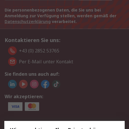
Die personenbezogenen Daten, die Sie uns bei
Anmeldung zur Verfügung stellen, werden gemäß der
Datenschutzerklärung
verarbeitet.
Kontaktieren Sie uns:
+43 (0) 2852 53765
Per E-Mail unter Kontakt
Sie finden uns auch auf:
Wir akzeptieren:
Service