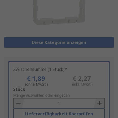
Diese Kategorie anzeigen
Zwischensumme (1 Stück)*
€ 1,89
€ 2,27
(ohne MwSt.)
(inkl. MwSt.)
Add
Stück
to
Menge auswählen oder eingeben
Basket
Lieferverfügbarkeit überprüfen