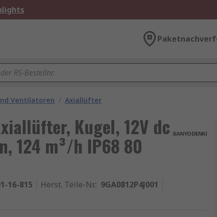
lights
Paketnachverf
nd Ventilatoren
/
Axiallüfter
iallüfter, Kugel, 12V dc
n, 124 m³/h IP68 80
1-16-815
Herst. Teile-Nr.
:
9GA0812P4J001