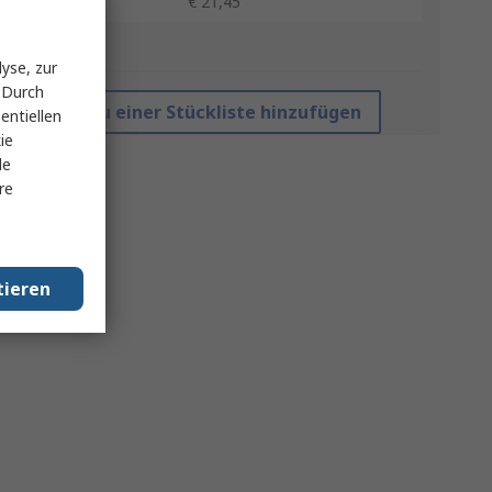
50 +
€ 21,45
*Richtpreis
yse, zur
 Durch
Zu einer Stückliste hinzufügen
entiellen
ie
le
re
tieren