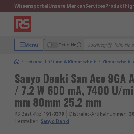
Wissensportal
Unsere Marken
Services
Produkthigh
Menü
Teile-Nr.
/
Heizung, Lüftung & Klimatechnik
/
Klimatechnik u
Sanyo Denki San Ace 9GA Ax
/ 7.2 W 600 mA, 7400 U/mi
mm 80mm 25.2 mm
RS Best.-Nr.
:
191-9379
Distrelec-Artikelnummer
:
30
Hersteller
:
Sanyo Denki