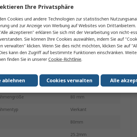
ektieren Ihre Privatsphäre
le Stromstärke
600mA
en Cookies und andere Technologien zur statistischen Nutzungsanal
chsatz
124m³/h
erung und zur Anzeige von Werbung auf Websites von Drittanbietern.
"Alle akzeptieren" erklären Sie sich mit der Verarbeitung von nicht-ess
chpegel
48dBA
verstanden. Sie können Ihre Cookies auswählen, indem Sie auf "Cook
en verwalten" klicken. Wenn Sie dies nicht möchten, klicken Sie auf "Al
rehzahl
7400U/min
Dies kann den Zugriff auf bestimmte Funktionen einschränken. Weite
en finden Sie in unserer
Cookie-Richtlinie
.
tung
Rückwärts
sstyp
Schraube
e ablehnen
Cookies verwalten
Alle akzep
ng
Kugel
rahmengröße
80 mm
rahmentyp
Vierkant
80mm
25.2mm