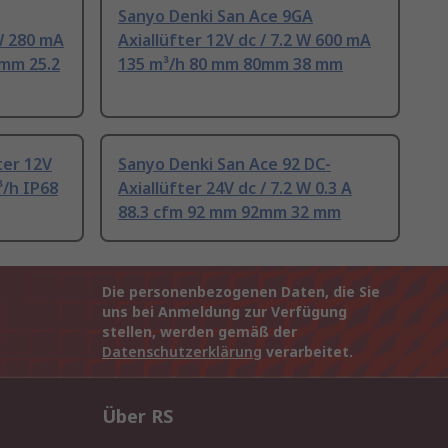
Sanyo Denki San Ace 9GA
 W 280 mA
Axiallüfter 12V dc / 7.2 W 600 mA
0mm 25.2
135 m³/h 80 mm 80mm 38 mm
ter 12V
Sanyo Denki San Ace 92 DC-
³/h IP68
Axiallüfter 24V dc / 7.2 W 0.3 A
88.3 cfm 92 mm 92mm 32 mm
Die personenbezogenen Daten, die Sie
uns bei Anmeldung zur Verfügung
stellen, werden gemäß der
Datenschutzerklärung
verarbeitet.
Über RS