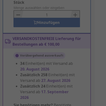
Add
Stück
to
Menge auswählen oder eingeben
Basket
Hinzufügen
VERSANDKOSTENFREIE Lieferung für
Bestellungen ab € 100,00
Vorübergehend ausverkauft
34
Einheit(en) mit Versand ab
20. August 2026
Zusätzlich
258
Einheit(en) mit
Versand ab
27. August 2026
Zusätzlich
24
Einheit(en) mit
Versand ab
17. September
2026
Sie benötigen mehr?
Benötigte