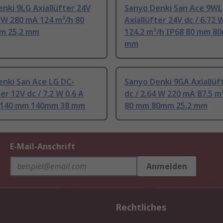
nki 9LG Axiallüfter 24V
Sanyo Denki San Ace 9WL
2 W 280 mA 124 m³/h 80
Axiallüfter 24V dc / 6.72
m 25.2 mm
124.2 m³/h IP68 80 mm 8
mm
enki San Ace LG DC-
Sanyo Denki 9GA Axiallüf
er 12V dc / 7.2 W 0.6 A
dc / 2.64 W 220 mA 87.5 m
 140 mm 140mm 38 mm
80 mm 80mm 25.2 mm
E-Mail-Anschrift
Anmelden
Rechtliches