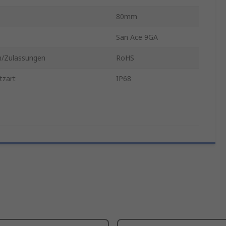
80mm
San Ace 9GA
/Zulassungen
RoHS
tzart
IP68