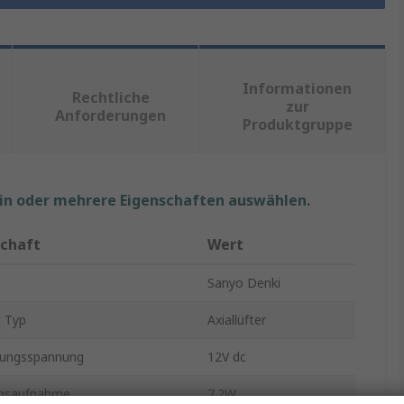
Informationen
Rechtliche
zur
Anforderungen
Produktgruppe
ein oder mehrere Eigenschaften auswählen.
schaft
Wert
Sanyo Denki
 Typ
Axiallüfter
gungsspannung
12V dc
ngsaufnahme
7.2W