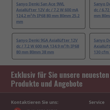
Sanyo Denki San Ace 9WL
Sanyo De
Axiallüfter 12V dc / 7.2 W 600 mA
dc / 6.7
124.2 m³/h IP68 80 mm 80mm 25.2
mm 80m
mm
Sanyo Denki 9GA Axiallüfter 12V
Sanyo D
dc / 7.2 W 600 mA 134.9 m³/h IP68
Axiallüft
80 mm 80mm 38 mm
130 cfm
Exklusiv für Sie unsere neuesten
Produkte und Angebote
Kontaktieren Sie uns:
Service