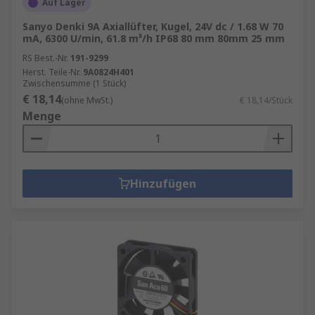
Auf Lager
Sanyo Denki 9A Axiallüfter, Kugel, 24V dc / 1.68 W 70
mA, 6300 U/min, 61.8 m³/h IP68 80 mm 80mm 25 mm
RS Best.-Nr.
191-9299
Herst. Teile-Nr.
9A0824H401
Zwischensumme (1 Stück)
€ 18,14
(ohne MwSt.)
€ 18,14/Stück
Menge
Hinzufügen