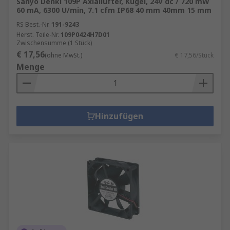
Sanyo Denki 109P Axiallüfter, Kugel, 24V dc / 720 mW
60 mA, 6300 U/min, 7.1 cfm IP68 40 mm 40mm 15 mm
RS Best.-Nr.
191-9243
Herst. Teile-Nr.
109P0424H7D01
Zwischensumme (1 Stück)
€ 17,56
(ohne MwSt.)
€ 17,56/Stück
Menge
Hinzufügen