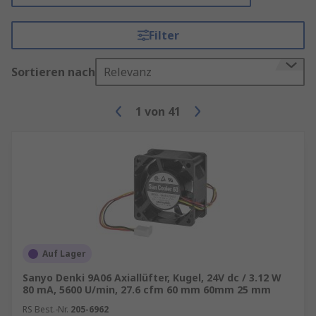
Filter
Sortieren nach
Relevanz
1
von
41
Auf Lager
Sanyo Denki 9A06 Axiallüfter, Kugel, 24V dc / 3.12 W
80 mA, 5600 U/min, 27.6 cfm 60 mm 60mm 25 mm
RS Best.-Nr.
205-6962