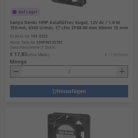
Auf Lager
Sanyo Denki 109P Axiallüfter, Kugel, 12V dc / 1.8 W
150 mA, 6300 U/min, 17 cfm IP68 60 mm 60mm 15 mm
RS Best.-Nr.
191-9252
Herst. Teile-Nr.
109P0612S701
Zwischensumme (1 Stück)
€ 17,83
(ohne MwSt.)
€ 17,83/Stück
Menge
Hinzufügen