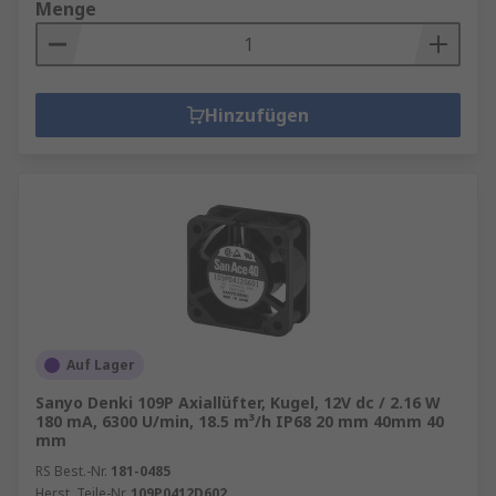
Menge
Hinzufügen
Auf Lager
Sanyo Denki 109P Axiallüfter, Kugel, 12V dc / 2.16 W
180 mA, 6300 U/min, 18.5 m³/h IP68 20 mm 40mm 40
mm
RS Best.-Nr.
181-0485
Herst. Teile-Nr.
109P0412D602