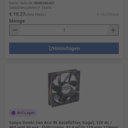
Herst. Teile-Nr.
9A0624G421
Zwischensumme (1 Stück)
€ 19,27
(ohne MwSt.)
€ 19,27/Stück
Menge
Hinzufügen
Auf Lager
Sanyo Denki San Ace 9S Axiallüfter, Kugel, 12V dc /
960 mW 80 mA, 1500 U/min, 81.6 m³/h 119 mm 119mm