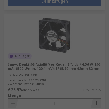
Hinzufügen
Auf Lager
Sanyo Denki 9G Axiallüfter, Kugel, 24V dc / 4.56 W 190
mA, 6300 U/min, 120.1 m³/h IP68 92 mm 92mm 32 mm
RS Best.-Nr.
191-9338
Herst. Teile-Nr.
9G0924S201
Zwischensumme (1 Stück)
€ 25,97
(ohne MwSt.)
€ 25,97/Stück
Menge