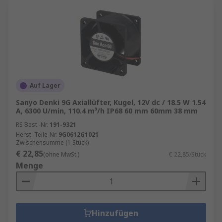
Auf Lager
Sanyo Denki 9G Axiallüfter, Kugel, 12V dc / 18.5 W 1.54
A, 6300 U/min, 110.4 m³/h IP68 60 mm 60mm 38 mm
RS Best.-Nr.
191-9321
Herst. Teile-Nr.
9G0612G1021
Zwischensumme (1 Stück)
€ 22,85
(ohne MwSt.)
€ 22,85/Stück
Menge
Hinzufügen