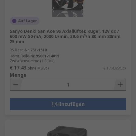
Auf Lager
Sanyo Denki San Ace 9S Axiallüfter, Kugel, 12V dc /
600 mW 50 mA, 2000 U/min, 39.6 m³/h 80 mm 80mm
25 mm
RS Best.-Nr.
751-1510
Herst. Teile-Nr.
9S0812L4011
Zwischensumme (1 Stück)
€ 17,43
(ohne MwSt.)
€ 17,43/Stück
Menge
Hinzufügen