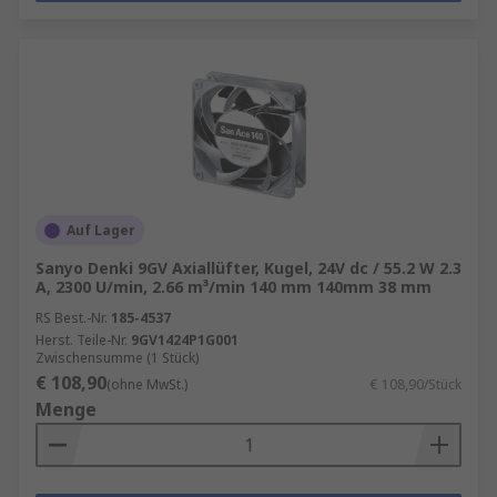
Auf Lager
Sanyo Denki 9GV Axiallüfter, Kugel, 24V dc / 55.2 W 2.3
A, 2300 U/min, 2.66 m³/min 140 mm 140mm 38 mm
RS Best.-Nr.
185-4537
Herst. Teile-Nr.
9GV1424P1G001
Zwischensumme (1 Stück)
€ 108,90
(ohne MwSt.)
€ 108,90/Stück
Menge