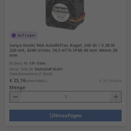
Auf Lager
Sanyo Denki 9GA Axiallüfter, Kugel, 24V dc / 5.28 W
220 mA, 6300 U/min, 36.5 m³/h IP68 40 mm 40mm 28
mm
RS Best.-Nr.
191-9364
Herst. Teile-Nr.
9GA0424P3G001
Zwischensumme (1 Stück)
€ 25,16
(ohne MwSt.)
€ 25,16/Stück
Menge
Hinzufügen