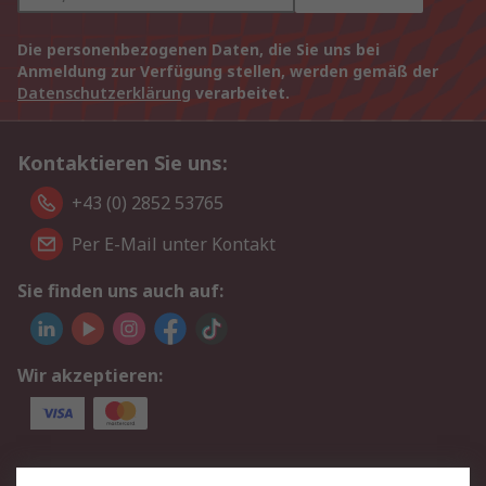
Die personenbezogenen Daten, die Sie uns bei
Anmeldung zur Verfügung stellen, werden gemäß der
Datenschutzerklärung
verarbeitet.
Kontaktieren Sie uns:
+43 (0) 2852 53765
Per E-Mail unter Kontakt
Sie finden uns auch auf:
Wir akzeptieren:
Service