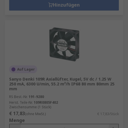
Hinzufügen
Auf Lager
Sanyo Denki 109R Axiallüfter, Kugel, 5V dc / 1.25 W
250 mA, 6300 U/min, 55.2 m³/h IP68 80 mm 80mm 25
mm
RS Best.-Nr.
191-9280
Herst. Teile-Nr.
109R0805F402
Zwischensumme (1 Stück)
€ 17,83
(ohne MwSt.)
€ 17,83/Stück
Menge