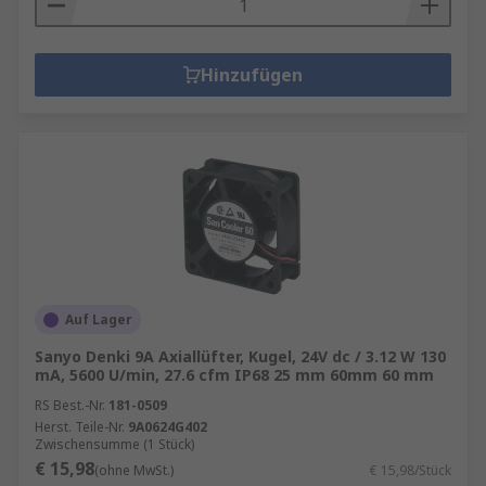
Hinzufügen
Auf Lager
Sanyo Denki 9A Axiallüfter, Kugel, 24V dc / 3.12 W 130
mA, 5600 U/min, 27.6 cfm IP68 25 mm 60mm 60 mm
RS Best.-Nr.
181-0509
Herst. Teile-Nr.
9A0624G402
Zwischensumme (1 Stück)
€ 15,98
(ohne MwSt.)
€ 15,98/Stück