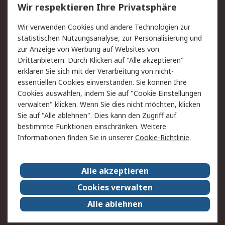
Wir respektieren Ihre Privatsphäre
Value Added Services
Lieferlösungen
Wir verwenden Cookies und andere Technologien zur
Rücksendung/Entsorgung
Kontakt
statistischen Nutzungsanalyse, zur Personalisierung und
Hilfe
zur Anzeige von Werbung auf Websites von
Drittanbietern. Durch Klicken auf "Alle akzeptieren"
Rechtliches
erklären Sie sich mit der Verarbeitung von nicht-
essentiellen Cookies einverstanden. Sie können Ihre
RS Verkaufs- und
Datenschutz
Cookies auswählen, indem Sie auf "Cookie Einstellungen
Lieferbedingungen
verwalten" klicken. Wenn Sie dies nicht möchten, klicken
Cookie-Richtlinie
Zahlungsbedingungen
Sie auf "Alle ablehnen". Dies kann den Zugriff auf
Impressum
Webseite Konditionen
bestimmte Funktionen einschränken. Weitere
Informationen finden Sie in unserer
Cookie-Richtlinie
.
Über RS
Alle akzeptieren
Unternehmen
RS weltweit
Karriere bei RS
Nachhaltigkeit
Cookies verwalten
Qualität/Zertifikate
Presse-Center
Alle ablehnen
Event-Center