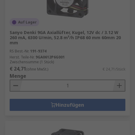
Auf Lager
Sanyo Denki 9GA Axiallüfter, Kugel, 12V dc / 3.12 W
260 mA, 6300 U/min, 52.8 m³/h IP68 60 mm 60mm 20
mm
RS Best.-Nr.
191-9374
Herst. Teile-Nr.
9GA0612P6G001
Zwischensumme (1 Stück)
€ 24,71
(ohne MwSt.)
€ 24,71/Stück
Menge
Hinzufügen