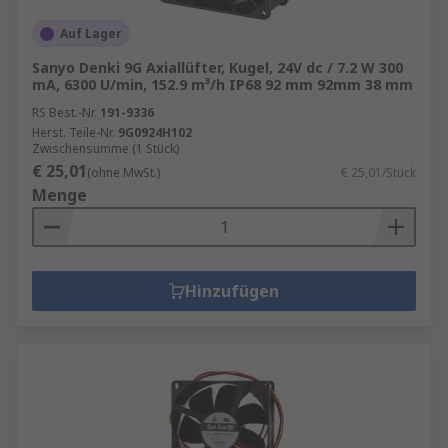
Auf Lager
Sanyo Denki 9G Axiallüfter, Kugel, 24V dc / 7.2 W 300
mA, 6300 U/min, 152.9 m³/h IP68 92 mm 92mm 38 mm
RS Best.-Nr.
191-9336
Herst. Teile-Nr.
9G0924H102
Zwischensumme (1 Stück)
€ 25,01
(ohne MwSt.)
€ 25,01/Stück
Menge
Hinzufügen