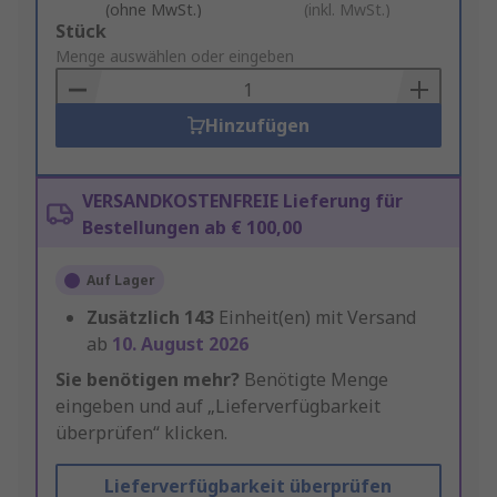
(ohne MwSt.)
(inkl. MwSt.)
Add
Stück
to
Menge auswählen oder eingeben
Basket
Hinzufügen
VERSANDKOSTENFREIE Lieferung für
Bestellungen ab € 100,00
Auf Lager
Zusätzlich
143
Einheit(en) mit Versand
ab
10. August 2026
Sie benötigen mehr?
Benötigte Menge
eingeben und auf „Lieferverfügbarkeit
überprüfen“ klicken.
Lieferverfügbarkeit überprüfen