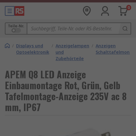
0
Teile-Nr.
/
Displays und
/
Anzeigelampen
/
Anzeigen
Optoelektronik
und
Schalttafelmonta
Zubehörteile
APEM Q8 LED Anzeige
Einbaumontage Rot, Grün, Gelb
Tafelmontage-Anzeige 235V ac 8
mm, IP67