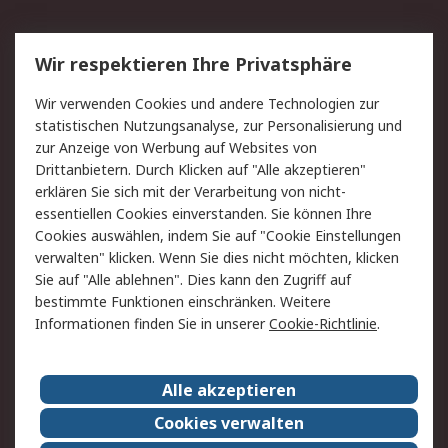
Service
Wir respektieren Ihre Privatsphäre
Value Added Services
Lieferlösungen
Wir verwenden Cookies und andere Technologien zur
Rücksendung/Entsorgung
Kontakt
statistischen Nutzungsanalyse, zur Personalisierung und
Hilfe
zur Anzeige von Werbung auf Websites von
Drittanbietern. Durch Klicken auf "Alle akzeptieren"
Rechtliches
erklären Sie sich mit der Verarbeitung von nicht-
essentiellen Cookies einverstanden. Sie können Ihre
RS Verkaufs- und
Datenschutz
Cookies auswählen, indem Sie auf "Cookie Einstellungen
Lieferbedingungen
verwalten" klicken. Wenn Sie dies nicht möchten, klicken
Cookie-Richtlinie
Zahlungsbedingungen
Sie auf "Alle ablehnen". Dies kann den Zugriff auf
Impressum
Webseite Konditionen
bestimmte Funktionen einschränken. Weitere
Informationen finden Sie in unserer
Cookie-Richtlinie
.
Über RS
Alle akzeptieren
Unternehmen
RS weltweit
Karriere bei RS
Nachhaltigkeit
Cookies verwalten
Qualität/Zertifikate
Presse-Center