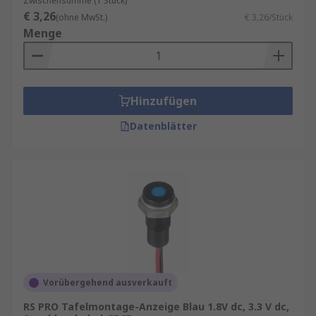
Verbesserte Prozessübersicht: Gut ablesbare
Zwischensumme (1 Stück)
€ 3,26
Displays und Anzeigen sorgen dafür, dass
(ohne MwSt.)
€ 3,26/Stück
Menge
Bediener Zustände sofort erkennen. Dies erhöht
Sicherheit und Effizienz – besonders in Industrie,
Gebäudetechnik, Maschinenbau oder
Automationsanlagen.
Hinzufügen
Schnelle Fehlerdiagnose LED-Signale oder
Datenblätter
digitale Fehlermeldungen reduzieren
Stillstandzeiten. Betreiber können schneller
reagieren und Wartungsarbeiten gezielter
planen.
Einfache Integration Anzeigen für Schalttafeln
sind häufig genormt (z. B. 22 mm Bohrloch,
standardisierte Frontausschnitte), sodass der
Einbau ohne großen Aufwand möglich ist.
Vorübergehend ausverkauft
Langlebigkeit und Industriequalität Hochwertige
RS PRO Tafelmontage-Anzeige Blau 1.8V dc, 3.3 V dc,
Modelle sind staub- und wassergeschützt (oft