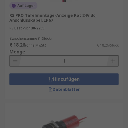
Auf Lager
Produktionsanlagen
RS PRO Tafelmontage-Anzeige Rot 24V dc,
Lebensmittel- und Verpackungsmaschinen
Anschlusskabel, IP67
Gebäudetechnik und Facility‑Management
RS Best.-Nr.
130-2259
Zwischensumme (1 Stück)
Überall dort, wo Prozesse überwacht oder
€ 18,26
(ohne MwSt.)
€ 18,26/Stück
Zustände angezeigt werden müssen, sorgen sie
Menge
für klare Kommunikation zwischen Mensch und
Maschine.
Anzeigen für die Schalttafelmontage
Hinzufügen
kaufen
Datenblätter
Damit Ihre Anzeige perfekt in die
Schalttafelmontage passt, sollten Sie folgende
Punkte berücksichtigen:
Abmessungen & Frontausschnitt
: Achten