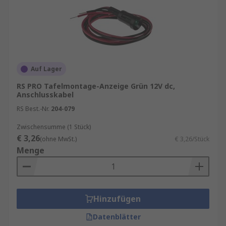
UV‑beständige Materialien und langlebige
LEDs sorgen für eine hohe Lebensdauer.
Auf Lager
RS PRO Tafelmontage-Anzeige Grün 12V dc,
Anschlusskabel
RS Best.-Nr.
204-079
Zwischensumme (1 Stück)
€ 3,26
(ohne MwSt.)
€ 3,26/Stück
Menge
Hinzufügen
Datenblätter