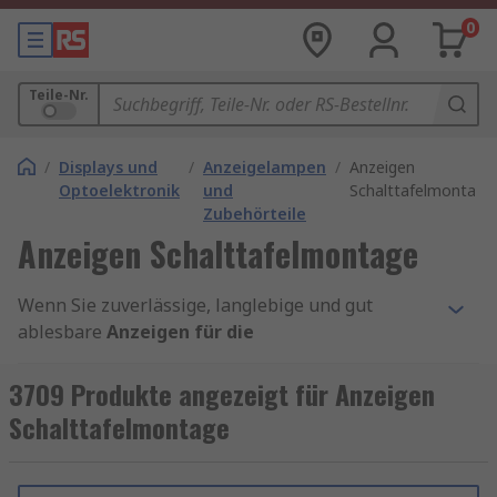
0
Teile-Nr.
/
Displays und
/
Anzeigelampen
/
Anzeigen
Optoelektronik
und
Schalttafelmontage
Zubehörteile
Anzeigen Schalttafelmontage
Wenn Sie zuverlässige, langlebige und gut
ablesbare
Anzeigen für die
Schalttafelmontage
suchen, sind hochwertige
Frontanzeigen, Signalgeräte und
3709 Produkte angezeigt für Anzeigen
Visualisierungsmodule unverzichtbare
Schalttafelmontage
Komponenten. Sie ermöglichen eine sichere
Überwachung, intuitive Bedienung und klare
Statusrückmeldung in Schaltschränken,