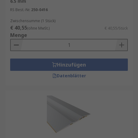
6.5 mm
anzupassen.
RS Best.-Nr.
250-0416
Einfache Installation und Wartung:
Die
Installation von Transportwagen-
Zwischensumme (1 Stück)
€ 40,55
Parkschienen ist in der Regel einfach und
(ohne MwSt.)
€ 40,55/Stück
Menge
unkompliziert. Viele Systeme sind so
konzipiert, dass sie ohne große Eingriffe in
Ihre bestehende Infrastruktur installiert
werden können. Auch die Wartung gestaltet
Hinzufügen
sich unproblematisch: Die Schienen sind
langlebig und erfordern nur minimalen
Datenblätter
Aufwand, um ihre Funktionstüchtigkeit zu
gewährleisten.