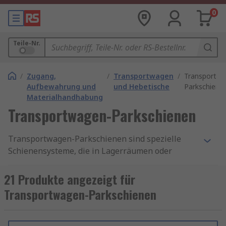
0
Teile-Nr.
/
Zugang,
/
Transportwagen
/
Transportwa
Aufbewahrung und
und Hebetische
Parkschiene
Materialhandhabung
Transportwagen-Parkschienen
Transportwagen-Parkschienen sind spezielle
Schienensysteme, die in Lagerräumen oder
Produktionsbereichen installiert werden, um
Transportwagen oder -karren sicher und effizient
21 Produkte angezeigt für
zu parken. Diese Schienen sind meist aus
Transportwagen-Parkschienen
robustem Stahl oder Aluminium gefertigt und
bieten eine stabile Grundlage, auf der die
Transportwagen abgestellt werden können. Die