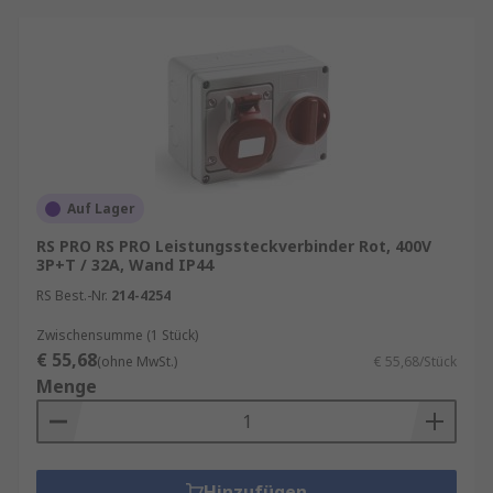
passende Zubehör- und Anschlusskomponenten,
wie Verlängerungskabel, Adapter und weitere
industrielle Steckverbindungssysteme, um
komplette Energieverteilungslösungen
umzusetzen. Zusätzlich profitieren Kunden von
nachhaltigen
Better World
Produkten, die
energieeffiziente und umweltbewusste
Anwendungen unterstützen. Mit Services wie
RS
Auf Lager
Procurement Solutions
ermöglicht RS eine
RS PRO RS PRO Leistungssteckverbinder Rot, 400V
effiziente Beschaffung, optimierte Lagerhaltung
3P+T / 32A, Wand IP44
und maximale Verfügbarkeit – ideal für
RS Best.-Nr.
214-4254
industrielle Anwendungen und professionelle
Installationen.
Zwischensumme (1 Stück)
€ 55,68
(ohne MwSt.)
€ 55,68/Stück
Menge
Hinzufügen