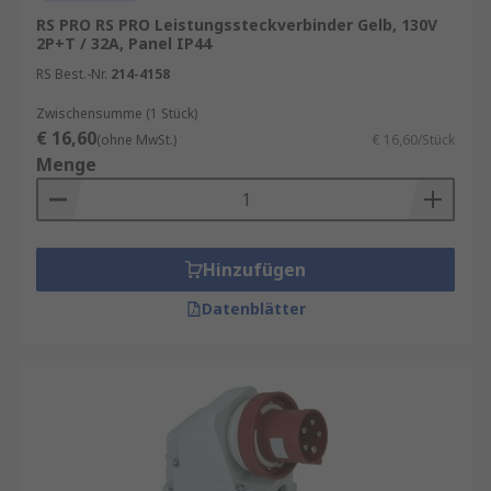
RS PRO RS PRO Leistungssteckverbinder Gelb, 130V
Buchsen und Anschlüsse für flexible
2P+T / 32A, Panel IP44
Verkabelung
RS Best.-Nr.
214-4158
Geschaltete Steckverbinder für zusätzliche
Zwischensumme (1 Stück)
Kontrolle und Sicherheit
€ 16,60
(ohne MwSt.)
€ 16,60/Stück
Systeme mit verriegeltem Sockel für
Menge
vibrationssichere Anwendungen
Typische Einsatzbereiche umfassen Baustellen,
industrielle Fertigungsanlagen,
Hinzufügen
Energieverteilungssysteme, Veranstaltungen
sowie mobile Stromversorgungen, bei denen eine
Datenblätter
sichere und leistungsstarke Verbindung
erforderlich ist.
Konstruktive Merkmale und Ausführungen
Leistungssteckverbinder zeichnen sich durch