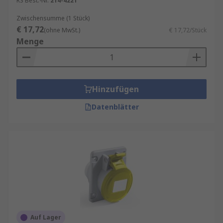
RS Best.-Nr.
214-4221
unterschiedliche Umgebungen
Zwischensumme (1 Stück)
Farboptionen:
Blau
,
Grau
,
Schwarz
,
Gelb
zur
€ 17,72
(ohne MwSt.)
€ 17,72/Stück
einfachen Identifikation
Menge
Typen, Varianten und Einsatzbereiche
Leistungssteckverbinder sind in verschiedenen
Hinzufügen
Ausführungen erhältlich, um unterschiedliche
Anforderungen in der Energieverteilung
Datenblätter
abzudecken. Je nach Anwendung kommen
verschiedene Stecksysteme zum Einsatz, die
speziell für bestimmte Spannungen und Ströme
ausgelegt sind – von Standardlösungen bis hin zu
leistungsstarken Hochstromsteckverbindern.
Typische Varianten:
Industrie Steckdosen für feste
Auf Lager
Installationen