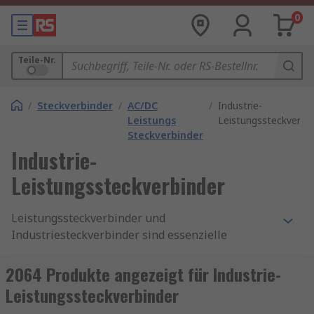
0
Teile-Nr.
/
Steckverbinder
/
AC/DC
/
Industrie-
Leistungs
Leistungssteckverbi
Steckverbinder
Industrie-
Leistungssteckverbinder
Leistungssteckverbinder und
Industriesteckverbinder sind essenzielle
Komponenten für die sichere und zuverlässige
Energieübertragung in industriellen
2064 Produkte angezeigt für Industrie-
Anwendungen. Sie ermöglichen eine stabile
Leistungssteckverbinder
Stromversorgung in anspruchsvollen