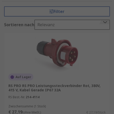
Umgebungen wie Baustellen, Fertigungsanlagen
oder Veranstaltungen. Besonders gefragt sind
Filter
Leistungssteckverbinder,
Industriesteckverbinder sowie
Sortieren nach
Relevanz
Hochstromsteckverbinder, die hohe Ströme
aufnehmen können und gleichzeitig robust sowie
langlebig ausgelegt sind.
Wichtige Eigenschaften von
Leistungssteckverbindern
Industriesteckverbinder sind speziell für hohe
Belastungen und raue Einsatzbedingungen
Auf Lager
konzipiert. Sie gewährleisten eine sichere
RS PRO RS PRO Leistungssteckverbinder Rot, 380V,
Verbindung auch bei häufigem Stecken und
415 V, Kabel Gerade IP67 32A
Ziehen sowie unter schwierigen
RS Best.-Nr.
214-4114
Umweltbedingungen. Gerade
Zwischensumme (1 Stück)
Hochstromsteckverbinder sind für Anwendungen
€ 27,19
(ohne MwSt.)
€ 27,19/Stück
ausgelegt, bei denen besonders hohe