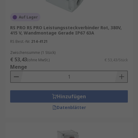
ihre robuste Bauweise und hohe
Widerstandsfähigkeit gegenüber mechanischen
und umweltbedingten Belastungen aus. Sie sind
Auf Lager
speziell für den Einsatz unter anspruchsvollen
RS PRO RS PRO Leistungssteckverbinder Rot, 380V,
Bedingungen entwickelt und bieten maximale
415 V, Wandmontage Gerade IP67 63A
Betriebssicherheit.
RS Best.-Nr.
214-4121
Wichtige Konstruktionsmerkmale:
Zwischensumme (1 Stück)
€ 53,43
(ohne MwSt.)
€ 53,43/Stück
Robuste Gehäuse für industrielle
Menge
Umgebungen
Verriegelter Sockel für sichere und stabile
Verbindung
Hinzufügen
Schutzarten von
IP44
bis
IP67
gegen Staub
und Wasser
Datenblätter
Ausgelegt für hohe Ströme (16A, 32A und
mehr)
Zuverlässige Kontakte für stabile