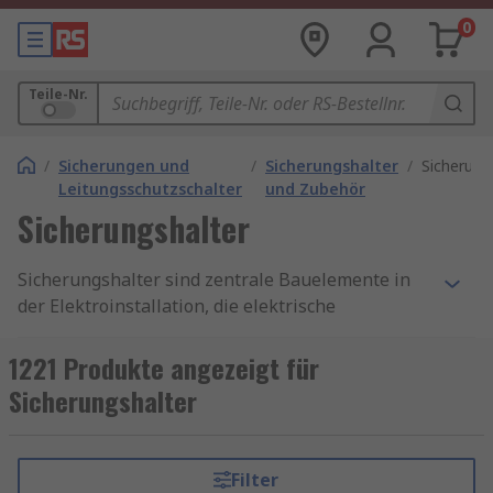
0
Teile-Nr.
/
Sicherungen und
/
Sicherungshalter
/
Sicherung
Leitungsschutzschalter
und Zubehör
Sicherungshalter
Sicherungshalter sind zentrale Bauelemente in
der Elektroinstallation, die elektrische
Sicherungen sicher aufnehmen, montieren und
vor äußeren Einflüssen schützen. Ob im
1221 Produkte angezeigt für
Schaltschrank, in Geräten oder in industriellen
Sicherungshalter
Steuerungen – Sicherungshalter sorgen für eine
normgerechte, stabile und sichere Integration
der Sicherung in den Stromkreis. Besonders
Filter
Feinsicherungshalter spielen bei empfindlichen