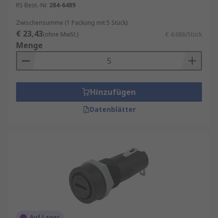
RS Best.-Nr.
284-6489
Schaltschrankbau verbreitet; schnelle
Hutschienen-Integration, erhältlich in 1–4-
Zwischensumme (1 Packung mit 5 Stück)
poligen Varianten
€ 23,43
(ohne MwSt.)
€ 4,686/Stück
Menge
Industrie-Sicherungshalter
: Für
Hochstromanwendungen mit zylindrischen
Sicherungen im Maschinen- und
Anlagenbau
Hinzufügen
Leiterplattenmontage
: In offener Clip-
Bauweise oder gekapselt für empfindliche
Datenblätter
Elektronikanwendungen
Auf Lager