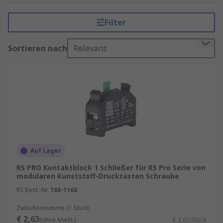
Rückseite eines Bedienelements und
ermöglichen, abhängig von der Betätigung, eine
Filter
präzise Steuerung elektrischer Prozesse. In
Maschinen, Schaltschränken und
Sortieren nach
Relevanz
Automatisierungsanlagen sorgen sie für
zuverlässige Signalweitergabe und
Schaltvorgänge. Wenn Sie Kontaktblöcke kaufen
möchten, bietet RS ein umfangreiches Sortiment
an hochwertigen Produkten, kompatibel mit
gängigen Steuersystemen und in verschiedenen
Kontaktanordnungen.
Finden Sie weitere verwandte Produkte wie
Auf Lager
Steuerstationgehäuse
,
Drucktasterschalter
,
RS PRO Kontaktblock 1 Schließer für RS Pro Serie von
Notausschalter
und allgemein
Schalter
.
modularen Kunststoff-Drucktasten Schraube
Kontaktblöcke kaufen
RS Best.-Nr.
188-1168
Zwischensumme (1 Stück)
Kontaktblöcke sind in zahlreichen
€ 2,63
(ohne MwSt.)
€ 2,63/Stück