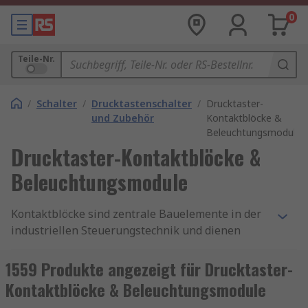
0
Teile-Nr.
/
Schalter
/
Drucktastenschalter
/
Drucktaster-
und Zubehör
Kontaktblöcke &
Beleuchtungsmodule
Drucktaster-Kontaktblöcke &
Beleuchtungsmodule
Kontaktblöcke sind zentrale Bauelemente in der
industriellen Steuerungstechnik und dienen
dazu, elektrische Stromkreise sicher zu schließen
oder zu öffnen – meist in Kombination mit
1559 Produkte angezeigt für Drucktaster-
Drucktastern, Schaltern, Relais oder
Kontaktblöcke & Beleuchtungsmodule
Schutzschaltern. Sie bilden die funktionale