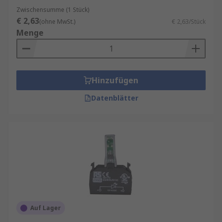
Informationen zur spätesten Bestelluhrzeit für
Zwischensumme (1 Stück)
eine garantierte Lieferung am nächsten Werktag
€ 2,63
(ohne MwSt.)
€ 2,63/Stück
sowie zum Mindestbestellwert für eine
Menge
kostenfreie Lieferung finden Sie auf der
jeweiligen Produktseite.
RS ist Ihr Ansprechpartner für
Hinzufügen
Bestandsmanagement mit unseren
RS Inventory
Solutions
.
Datenblätter
Ergänzend zu Kontaktblöcken
Ergänzend zu Kontaktblöcken kommen oft
sogenannte Lampenfassungen bzw. Leuchtblöcke
zum Einsatz – sie signalisieren durch Licht den
Betriebszustand einer Maschine:
LED-Leuchtblöcke: Langlebig, in
Auf Lager
verschiedenen Farben passend zur