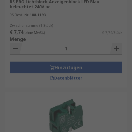
RS PRO Lichtblock Anzeigenblock LED Blau
Tasterfarbe erhältlich
beleuchtet 240V ac
Weißleuchtende Glühlampenfassungen:
RS Best.-Nr.
188-1193
Erzeugen durch farbige Tastenaufsätze den
gewünschten Lichtton
Zwischensumme (1 Stück)
€ 7,74
(ohne MwSt.)
€ 7,74/Stück
Drucktasterblöcke kombinieren mechanische
Menge
Bedienelemente mit elektrischer
Signalweitergabe und sind als modulare
Komplettlösungen für die Maschinen- und
Gebäudeautomation konzipiert. Sie ermöglichen
Hinzufügen
eine intuitive Bedienung, erhöhen die
Datenblätter
Betriebssicherheit und lassen sich flexibel an die
jeweilige Steuerungsarchitektur anpassen.
Für jede Anwendung – ob Neubau, Erweiterung
oder Retrofit – finden Sie bei RS die passenden
Kontaktblöcke und Zubehörmodule für Ihre
industriellen Steuerungsanforderungen.