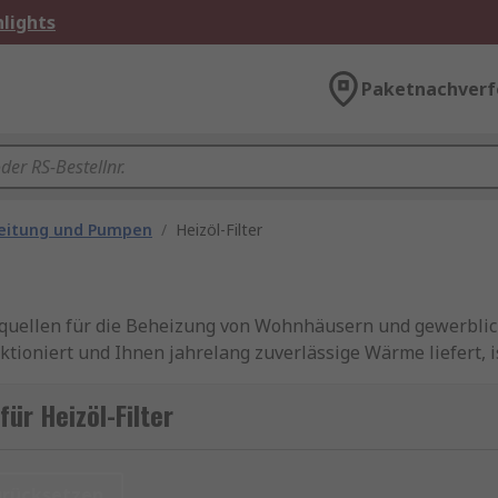
lights
Paketnachverf
eitung und Pumpen
/
Heizöl-Filter
giequellen für die Beheizung von Wohnhäusern und gewerbl
nktioniert und Ihnen jahrelang zuverlässige Wärme liefert,
rtungsprozess ist der Heizölfilter. Ein Heizölfilter ist ein 
 die Effizienz zu steigern, die Lebensdauer zu verlängern u
ür Heizöl-Filter
re Heizungsanlage optimal funktioniert, sollten Sie nicht 
estieren Sie in regelmäßige Wartung und den richtigen Heizö
entlüften
urücksetzen