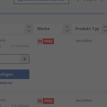
zöl zu entfernen, bevor es in den
in das Heizöl gelangen können.
Marke
Produkt Typ
zungsanlage zu gewährleisten.
ück)
Heizölfilter
)
€ 19,78/Stück
 Heizungsanlage erheblich
ponenten führen. Ein sauberes
rlängert.
ufügen
ngsarbeiten aufwenden. Ein
blätter
ück)
Heizölfilter
)
€ 41,66/Stück