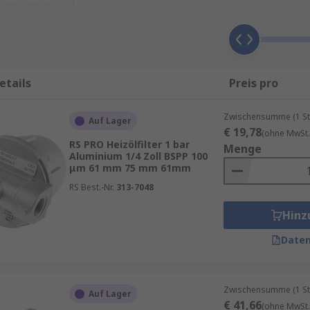
zölleitung installiert wird, um Verunreinigungen aus dem Hei
agerungen, Schmutz, Wasser und andere Partikel sein, die 
etails
Preis pro
ziente Verbrennung und eine längere Lebensdauer Ihrer Hei
Zwischensumme (1 St
Auf Lager
€ 19,78
(ohne MwSt.
RS PRO Heizölfilter 1 bar
Menge
Aluminium 1/4 Zoll BSPP 100
igungen im Heizöl können die Verbrennungseffizienz Ihrer
μm 61 mm 75 mm 61mm
 Brennstoffverbrauch und höheren Heizkosten.
RS Best.-Nr.
313-7048
 Heizöl können zu vorzeitigem Verschleiß von Brennerkom
und Korrosion, was die Lebensdauer Ihrer Heizungsanlage ve
Hinz
 Heizölfilter müssen Sie weniger Zeit und Geld für Wartu
Daten
e Reinigungen und Reparaturen.
Zwischensumme (1 St
Auf Lager
€ 41,66
(ohne MwSt.