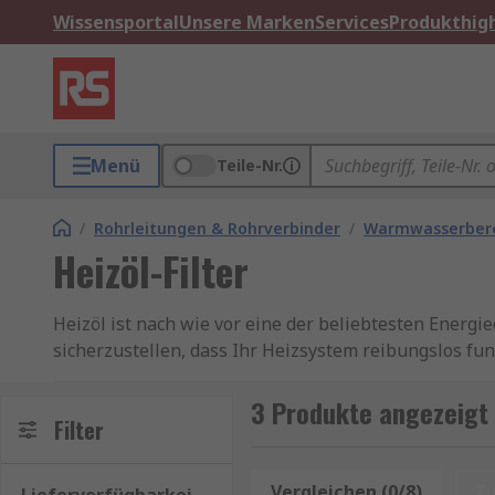
Wissensportal
Unsere Marken
Services
Produkthigh
Menü
Teile-Nr.
/
Rohrleitungen & Rohrverbinder
/
Warmwasserber
Heizöl-Filter
Heizöl ist nach wie vor eine der beliebtesten Ener
sicherzustellen, dass Ihr Heizsystem reibungslos fu
unerlässlich. Ein entscheidendes Element in diesem Wa
Bestandteil Ihrer Heizungsanlage. Er trägt dazu bei,
3 Produkte angezeigt f
Filter
reduzieren. Wenn Sie sicherstellen möchten, dass Ih
Heizöls und eines effektiven Filters verzichten. Inv
Komfort und Energieeffizienz zu genießen.
Heizung 
Vergleichen (0/8)
Z