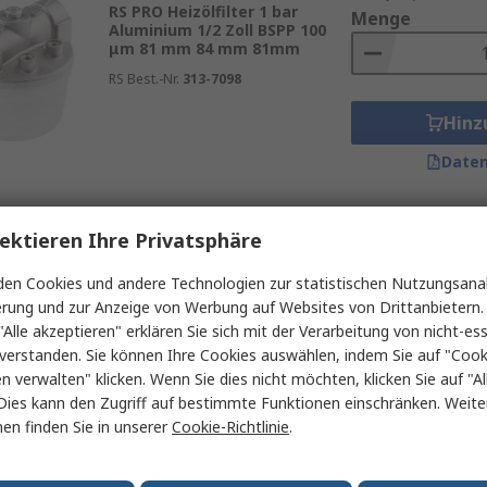
RS PRO Heizölfilter 1 bar
ter Einwegfilter und wiederverwendbare Filter. Einwegfilte
Menge
Aluminium 1/2 Zoll BSPP 100
 und wiederverwendet werden können. Die Wahl des richtig
μm 81 mm 84 mm 81mm
RS Best.-Nr.
313-7098
Hinz
Daten
fen, ist regelmäßige Wartung entscheidend. Dies beinhaltet 
Darüber hinaus sollten Sie sicherstellen, dass Ihr Heizöl 
ektieren Ihre Privatsphäre
Zwischensumme (1 St
Auf Lager
€ 19,55
(ohne MwSt.
en Cookies und andere Technologien zur statistischen Nutzungsanal
RS PRO Heizölfilter 2 bar
Menge
Aluminium 3/8 Zoll BSPP 100
erung und zur Anzeige von Werbung auf Websites von Drittanbietern.
μm 61 mm 75 mm 61mm
"Alle akzeptieren" erklären Sie sich mit der Verarbeitung von nicht-ess
RS Best.-Nr.
313-7060
verstanden. Sie können Ihre Cookies auswählen, indem Sie auf "Cook
en verwalten" klicken. Wenn Sie dies nicht möchten, klicken Sie auf "Al
Hinz
Dies kann den Zugriff auf bestimmte Funktionen einschränken. Weite
en finden Sie in unserer
Cookie-Richtlinie
.
Daten