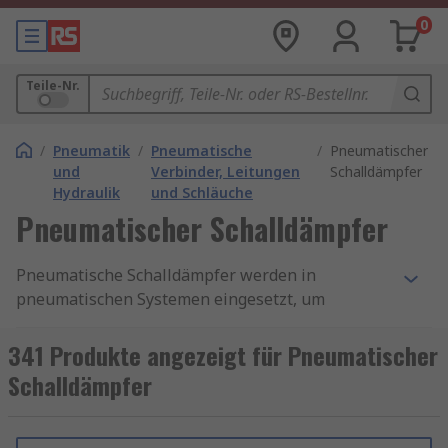
0
Teile-Nr.
/
Pneumatik
/
Pneumatische
/
Pneumatischer
und
Verbinder, Leitungen
Schalldämpfer
Hydraulik
und Schläuche
Pneumatischer Schalldämpfer
Pneumatische Schalldämpfer werden in
pneumatischen Systemen eingesetzt, um
Druckluft sicher in die Atmosphäre zu leiten. Sie
werden normalerweise mit Ventilen, Verteilern,
341 Produkte angezeigt für Pneumatischer
Zylindern, Kompressoren und Anschlüssen
Schalldämpfer
eingesetzt. RS bietet eine Reihe von
hochwertigen Schalldämpfern führender
Marken, einschließlich Festo, SMC, Legris, Festo,