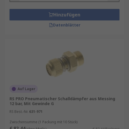
Hinzufügen
Datenblätter
Auf Lager
RS PRO Pneumatischer Schalldämpfer aus Messing
12 bar, Mit Gewinde G
RS Best.-Nr.
631-971
Zwischensumme (1 Packung mit 10 Stück)
€ 82,44
(ohne MwSt.)
€ 82,44/Packung