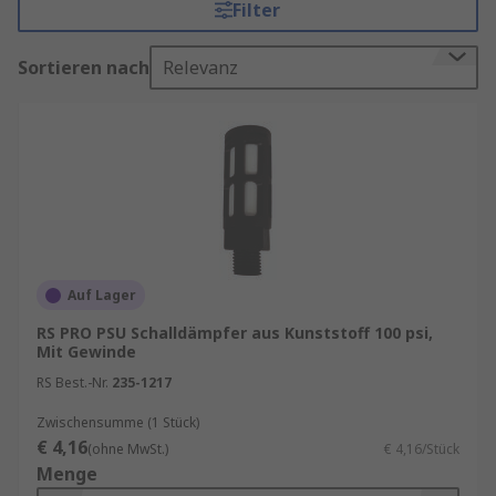
Filter
SMC, Norgren und natürlich RS PRO.
Anwendungen von pneumatische
Sortieren nach
Relevanz
Schalldämpfern
Die aus einem Auslassstutzen austretende Luft
kann so stark sein, dass sie ein Geräusch
erzeugt, das laut genug ist, um Umwelt oder
Personal zu schädigen. Außerdem kann die
Abluft während des Betriebs auch
Verschmutzungen enthalten. Ein Schalldämpfer
Auf Lager
ist eine kostengünstige Lösung zur
RS PRO PSU Schalldämpfer aus Kunststoff 100 psi,
Geräuschreduzierung und zum Entfernen
Mit Gewinde
unerwünschter Verschmutzungen aus
RS Best.-Nr.
235-1217
verstopften pneumatischen Systemen.
Zwischensumme (1 Stück)
Funktionen von pneumatischer
€ 4,16
(ohne MwSt.)
€ 4,16/Stück
Menge
Schalldämpfern