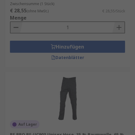
Zwischensumme (1 Stück)
€ 28,55
(ohne MwSt.)
€ 28,55/Stück
Menge
Hinzufügen
Datenblätter
Auf Lager
RS PRO RS-UC903 Unisex Hose, 35 % Baumwolle, 65 %