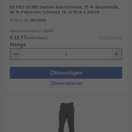
Bodenverlegern.
RS PRO UC905 Damen Arbeitshose, 35 % Baumwolle,
Die klassische Arbeitshose
ist langlebig
65 % Polyester Schwarz 18, W18 in x 30Zoll
und aus robusten Materialien gefertigt,
RS Best.-Nr.
284-8344
bietet aber keinen hohen Schutz. Diese
Zwischensumme (1 Stück)
Arbeitshose ist ideal für den Einsatz im
€ 22,17
Büro.
(ohne MwSt.)
€ 22,17/Stück
Menge
Warnschutzhose
bei reflektierender
Kleidung wie Hi-Vis-Hosen, die eine reine
Warnschutzfunktion haben, handelt es sich
strenggenommen nicht um PSA. Sie
Hinzufügen
erleichtern das Erkennen von Personen in
risikoreichen Umgebungen wie Rollfeldern
Datenblätter
und Autobahnen
Mehr zu Arbeitshosen lesen Sie in unserem
Ratgeber Arbeitshosen
.