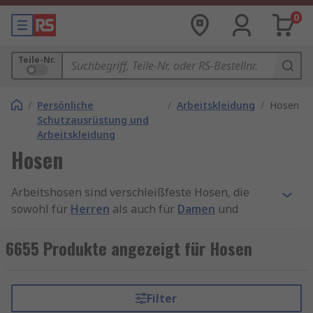
0
Teile-Nr.
/
Persönliche
/
Arbeitskleidung
/
Hosen
Schutzausrüstung und
Arbeitskleidung
Hosen
Arbeitshosen sind verschleißfeste Hosen, die
sowohl für
Herren
als auch für
Damen
und
Unisex Hosen
zum Tragen am Arbeitsplatz
entwickelt wurden. PSA-Hosen schützen die
6655 Produkte angezeigt für Hosen
Beine unter rauen und/oder potenziell
gefährlichen Bedingungen. Sicherheit und
Strapazierfähigkeit die sind wesentlichsten
Filter
Aspekte, die beim Aussuchen von Arbeitshosen