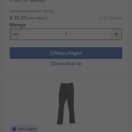
sechs Taschen, von denen zwei vorn, zwei
RS Best.-Nr.
284-8321
hinten und zwei seitlich unterrgebracht
Zwischensumme (1 Stück)
sind.
€ 21,37
(ohne MwSt.)
€ 21,37/Stück
Überzieh- und Latzhosen
bieten gleich
Menge
mehrere Vorteile gegenüber normalen
Hosen. So wärmen und schützen sie den
Träger bis zum Brustbereich; darunter
getragene Hemden und T-Shirts sind vor
Hinzufügen
Flecken sicher. Überziehhosen können
Datenblätter
zudem über einer normalen Hose getragen
werden und eignen sie sich daher perfekt
als Malerhosen
Knieschutzhosen
verfügen über einen
speziellen Schlitz zum Einsetzen von
Knieschützern, die Trägern beim Knien
Schutz und Komfort bieten.
Knieschutzhosen sind beliebt bei
Klempnern, Elektrikern und
Auf Lager