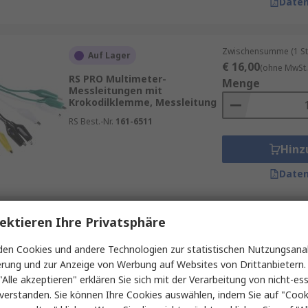
Daten
Zwischensumme (1 St
Auf Lager
€ 16,00
(ohne MwSt.
RS PRO Multimeter-
Menge
Messleitungen mit
Krokodilklemme, Messleitung
RS Best.-Nr.
161-6511
Hinz
Daten
ektieren Ihre Privatsphäre
Zwischensumme (1 St
Auf Lager
€ 51,04
(ohne MwSt.
en Cookies und andere Technologien zur statistischen Nutzungsanal
RS PRO Multimeter-
Menge
Messleitungen Abgesichert
erung und zur Anzeige von Werbung auf Websites von Drittanbietern.
mit Stecker gerade,
"Alle akzeptieren" erklären Sie sich mit der Verarbeitung von nicht-ess
Testleitung Set CAT III
verstanden. Sie können Ihre Cookies auswählen, indem Sie auf "Cook
RS Best.-Nr.
204-599