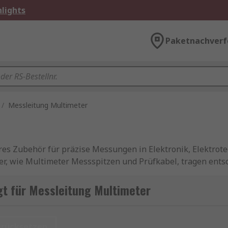
lights
Paketnachverf
/
Messleitung Multimeter
res Zubehör für präzise Messungen in Elektronik, Elektrot
r, wie Multimeter Messspitzen und Prüfkabel, tragen ents
e Auswahl und regelmäßige Pflege dieser Leitungen stellen 
gt für Messleitung Multimeter
ält Qualitätsprodukte von Marken wie
Fluke
,
Hirschmann T
auseigenen professionellen Marke. Informationen zur späte
urücksetzen