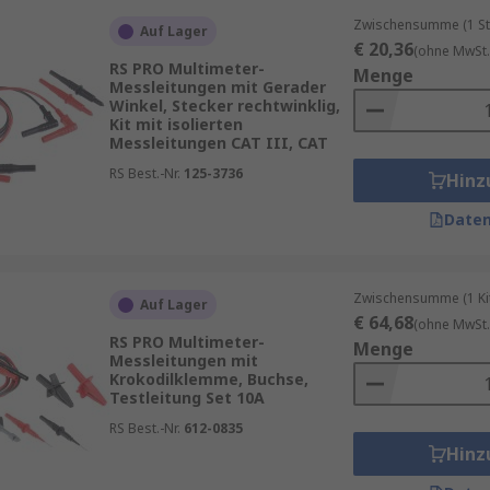
Zwischensumme (1 St
Auf Lager
€ 20,36
(ohne MwSt.
RS PRO Multimeter-
ltimeter auf die richtige Länge und Art der Anschlüsse fü
Menge
Messleitungen mit Gerader
genutzte oder defekte Leitungen, um genaue Messungen sic
Winkel, Stecker rechtwinklig,
nicke und Beschädigungen zu vermeiden. In unserem Sorti
Kit mit isolierten
Messleitungen CAT III, CAT
ufgaben und Anwendungsbereiche ausgelegt sind, um Ihnen 
RS Best.-Nr.
125-3736
Hinz
Daten
itung
,
Prüfspitzen-Kit
, etc.
 Sicherheitsstecker u.v.m.
Zwischensumme (1 Kit
Auf Lager
€ 64,68
(ohne MwSt.
RS PRO Multimeter-
Menge
Messleitungen mit
tsspannungen, etc.
Krokodilklemme, Buchse,
Testleitung Set 10A
nserem
Multimeter-Ratgeber
. Entdecken Sie weitere Produk
RS Best.-Nr.
612-0835
imeter
,
Multimeter-Kits
und
Strommesszangen
.
Hinz