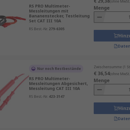
€ 29,38
(ohne MwSt.
RS PRO Multimeter-
Menge
Messleitungen mit
Bananenstecker, Testleitung
Set CAT III 10A
RS Best.-Nr.
279-6305
Hinz
Daten
Zwischensumme (1 St
Nur noch Restbestände
€ 36,54
(ohne MwSt.
RS PRO Multimeter-
Menge
Messleitungen Abgesichert,
Messleitung CAT III 10A
RS Best.-Nr.
423-3147
Hinz
Daten