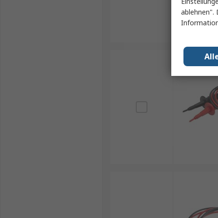
Einstellung
ablehnen". 
Information
All