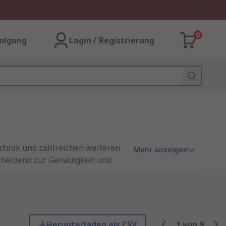
0
olgung
Login / Registrierung
echnik und zahlreichen weiteren
Mehr anzeigen
cheidend zur Genauigkeit und
Sie sicher, dass Ihr Multimeter
est & Measurement
,
Keysight
sten Bestelluhrzeit für eine
Herunterladen als CSV
1
von
9