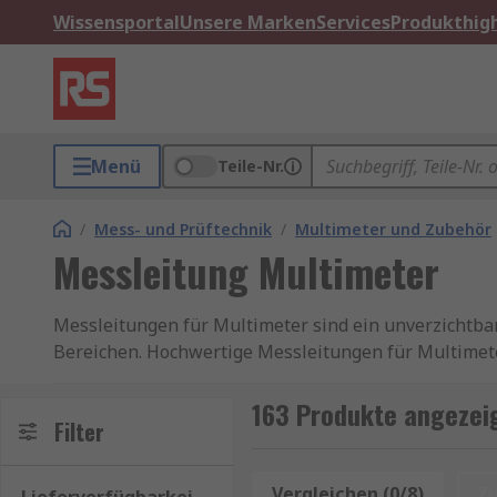
Wissensportal
Unsere Marken
Services
Produkthigh
Menü
Teile-Nr.
/
Mess- und Prüftechnik
/
Multimeter und Zubehör
Messleitung Multimeter
Messleitungen für Multimeter sind ein unverzichtba
Bereichen. Hochwertige Messleitungen für Multimete
Zuverlässigkeit der Messungen bei. Durch die richtig
stets optimale Ergebnisse liefert.
163 Produkte angezei
Filter
Unser Sortiment an Multimeter-Messleitungen enth
Technologies
,
Pomona
sowie von
RS PRO
, unserer h
Vergleichen (0/8)
Z