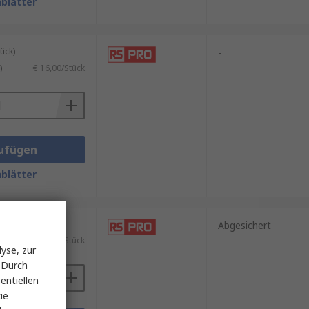
blätter
ück)
-
)
€ 16,00/Stück
ufügen
blätter
ück)
Abgesichert
)
€ 51,04/Stück
yse, zur
 Durch
entiellen
ie