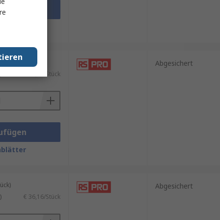
le
ufügen
re
blätter
tieren
ück)
Abgesichert
)
€ 43,28/Stück
ufügen
blätter
ück)
Abgesichert
)
€ 36,16/Stück