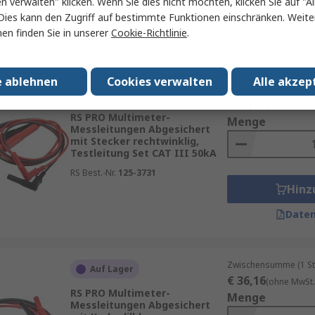
en verwalten" klicken. Wenn Sie dies nicht möchten, klicken Sie auf "Al
Hinz
Dies kann den Zugriff auf bestimmte Funktionen einschränken. Weite
en finden Sie in unserer
Cookie-Richtlinie
.
Daten
e ablehnen
Cookies verwalten
Alle akzep
Zwischensumme (1 St
Auf Lager
€ 43,28
(ohne MwSt.
RS PRO Multimeter-
Menge
Messleitungen Abgesichert
mit Stecker rechtwinklig,
Testleitung Set CAT III 50kA
RS Best.-Nr.
125-3731
Hinz
Daten
Zwischensumme (1 St
Auf Lager
€ 36,16
(ohne MwSt.
RS PRO Multimeter-
Menge
Messleitungen Abgesichert