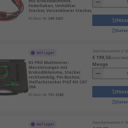
mit Krokodilklemme,
Federhaken, Umhüllter
Stecker, Versenkbarer Stecker,
RS Best.-Nr.
340-2421
Hinz
Daten
Zwischensumme (1 St
Auf Lager
€ 199,56
(ohne MwSt
RS PRO Multimeter-
Menge
Messleitungen mit
Krokodilklemme, Stecker
rechtwinklig, Pin-Buchse,
Vielfachstecker Prüf Kit CAT
20A
Hinz
RS Best.-Nr.
731-5286
Daten
Zwischensumme (1 St
Auf Lager