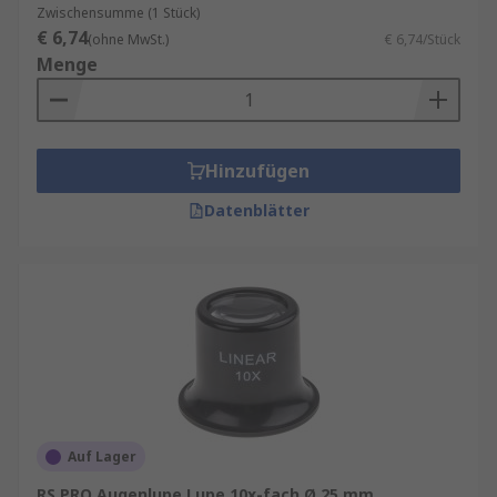
Zwischensumme (1 Stück)
€ 6,74
(ohne MwSt.)
€ 6,74/Stück
Menge
Hinzufügen
Datenblätter
Auf Lager
RS PRO Augenlupe Lupe 10x-fach Ø 25 mm