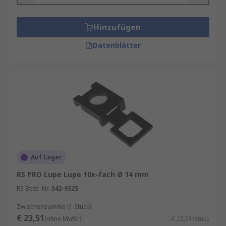
100 X
verschiedene Maße an Brechkraft wie
-4
Hinzufügen
dpt
bis +
50 dpt
batteriebetriebene Lupen
oder
ohne
Datenblätter
Batterie betriebene Lupen
Unser Sortiment an Lupen und Lupenbrillen
enthält Qualitätsprodukte von Marken wie
Eschenbach
,
Coil
,
ideal-tek
,
Molex
sowie vor
allem
RS PRO
, unserer hauseigenen
professionellen Marke. Informationen zur
spätesten Bestelluhrzeit für eine garantierte
Lieferung am nächsten Werktag sowie zum
Auf Lager
Mindestbestellwert für eine kostenfreie
RS PRO Lupe Lupe 10x-fach Ø 14 mm
Lieferung finden Sie auf der jeweiligen
Produktseite. RS ist Ihr Ansprechpartner für das
RS Best.-Nr.
342-9325
Bestandsmanagement Ihrer Lupen und
Zwischensumme (1 Stück)
Lupenbrillen mit unseren
RS Inventory
€ 23,51
(ohne MwSt.)
€ 23,51/Stück
Solutions
.