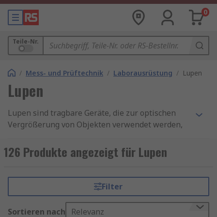
0
Teile-Nr.
/
Mess- und Prüftechnik
/
Laborausrüstung
/
Lupen
Lupen
Lupen sind tragbare Geräte, die zur optischen
Vergrößerung von Objekten verwendet werden,
wenn diese mit dem menschlichen Auge allein
aufgrund ihrer geringen Größe nicht erkennbar
126 Produkte angezeigt für Lupen
sind. Sie bestehen aus konvexen Linsen, die sich
an einem Fokuspunkt biegen und konvergieren,
wenn das Licht durchdringt.
Filter
Entdecken Sie weitere Produkte für Ihren Bedarf
Sortieren nach
Relevanz
an
Laborausrüstung
wie z. B.
Laborflaschen
,