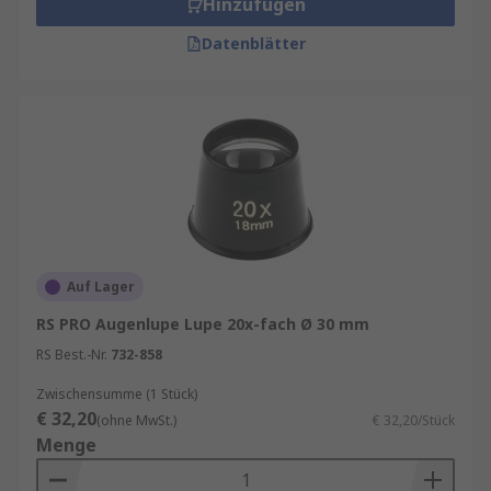
Hinzufügen
Elektrotechnikern verwendet. Beliebte Arten von
Lupen sind:
Datenblätter
Augenlupen
Allgemeine Lupen
Beleuchtete Lupen
oder
unbeleuchtete
Lupen
Stirnbrandlupen
Taschenlupen
Uhrmacherlupen
Auf Lager
RS PRO Augenlupe Lupe 20x-fach Ø 30 mm
Lupen kaufen
RS Best.-Nr.
732-858
RS bietet Ihnen Lupen mit folgenden
Zwischensumme (1 Stück)
Eigenschaften an:
€ 32,20
(ohne MwSt.)
€ 32,20/Stück
Menge
Vergrößerungsleistungen wie z. B.
1 X
bis