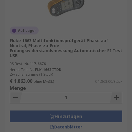
minimieren.
Schleifenprüfung
: Bewertet die Fähigkeit
des Stromkreises, Schutzeinrichtungen wie
Überlastschalter und Sicherungen korrekt
Auf Lager
zu aktivieren.
Fluke 1663 Multifunktionsprüfgerät Phase auf
Widerstandsmessung von
Neutral, Phase-zu-Erde
Erdungssystemen
: Stellt sicher, dass der
Erdungswiderstandsmessung Automatischer FI Test
Erdungswiderstand niedrig genug ist, um
USB
Schutz für Personen, Ausrüstung und
RS Best.-Nr.
117-6676
Gebäude zu gewährleisten.
Herst. Teile-Nr.
FLK-1663 ITDK
Zwischensumme (1 Stück)
€ 1.863,00
Diese Geräte sind besonders in gewerblichen
(ohne MwSt.)
€ 1.863,00/Stück
Menge
und industriellen Anwendungen relevant.
Hinzufügen
Datenblätter