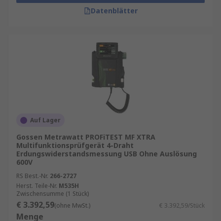
Datenblätter
Auf Lager
Gossen Metrawatt PROFiTEST MF XTRA
Multifunktionsprüfgerät 4-Draht
Erdungswiderstandsmessung USB Ohne Auslösung
600V
RS Best.-Nr.
266-2727
Herst. Teile-Nr.
M535H
Zwischensumme (1 Stück)
€ 3.392,59
(ohne MwSt.)
€ 3.392,59/Stück
Menge