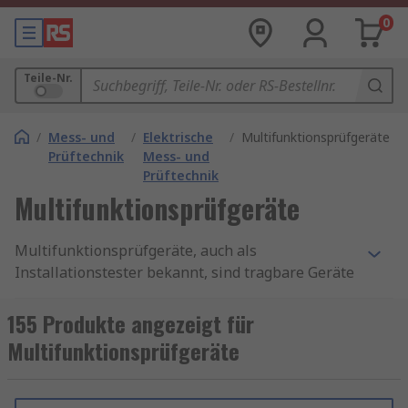
0
Teile-Nr.
/
Mess- und
/
Elektrische
/
Multifunktionsprüfgeräte
Prüftechnik
Mess- und
Prüftechnik
Multifunktionsprüfgeräte
Multifunktionsprüfgeräte, auch als
Installationstester bekannt, sind tragbare Geräte
zur Sicherstellung der Sicherheit elektrischer
Installationen in Haushalten und industriellen
155 Produkte angezeigt für
Bereichen. Sie messen Parameter wie Spannung,
Multifunktionsprüfgeräte
Erdungswiderstand und Schleifenimpedanz.
Einige Modelle, wie Relaistester, bieten
zusätzliche Funktionen wie Bluetooth zur