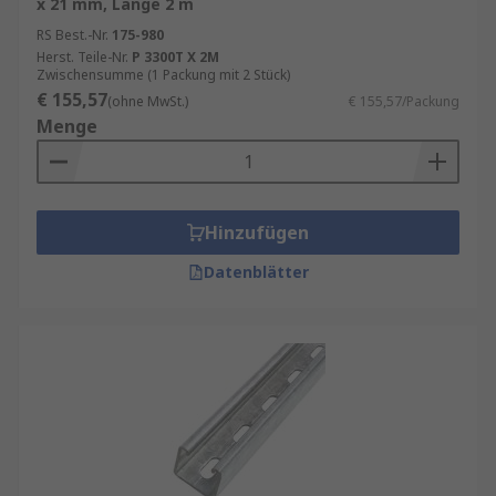
x 21 mm, Länge 2 m
Netzwerkkabeln und Stromleitungen. Sie tragen
RS Best.-Nr.
175-980
zur Ästhetik und Funktionalität moderner
Herst. Teile-Nr.
P 3300T X 2M
Arbeitsplätze bei.
Zwischensumme (1 Packung mit 2 Stück)
€ 155,57
(ohne MwSt.)
€ 155,57/Packung
Infrastrukturprojekte
Menge
Bei großen Infrastrukturprojekten wie
Flughäfen, Bahnhöfen und Krankenhäusern sind
Kabelträgerschienen essenziell für die Verlegung
Hinzufügen
und den Schutz von Kabeln. Sie gewährleisten
Datenblätter
eine zuverlässige Stromversorgung und
Datenübertragung.