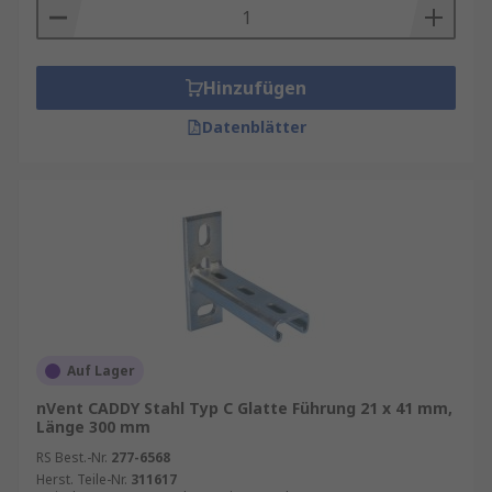
Hinzufügen
Datenblätter
Auf Lager
nVent CADDY Stahl Typ C Glatte Führung 21 x 41 mm,
Länge 300 mm
RS Best.-Nr.
277-6568
Herst. Teile-Nr.
311617