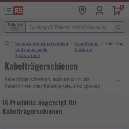
0
Teile-Nr.
/
Konstruktionsmaterialien
/
Kabelträger
/
Kabelträger
und industrielle
Systeme
Systemteile
Kabelträgerschienen
Kabelträgerschienen, auch bekannt als
Kabelrinnen oder Kabelkanäle, sind speziell
entwickelte Systeme zur Führung und
Unterstützung von Kabeln und Leitungen. Sie
16 Produkte angezeigt für
bestehen meist aus robusten Materialien wie
Kabelträgerschienen
Stahl, Aluminium oder Kunststoff und sind in
verschiedenen Größen und Formen erhältlich, um
den unterschiedlichen Anforderungen gerecht zu