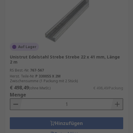
Auf Lager
Unistrut Edelstahl Strebe Strebe 22 x 41 mm, Länge
2 m
RS Best.-Nr.
767-567
Herst. Teile-Nr.
P 3300SS X 2M
Zwischensumme (1 Packung mit 2 Stück)
€ 498,49
(ohne MwSt.)
€ 498,49/Packung
Menge
Hinzufügen