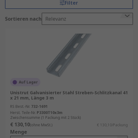
Filter
werden.
Vorteile von Kabelträgerschienen
Sortieren nach
Relevanz
Sicherheit und Schutz
Kabelträgerschienen bieten einen hohen Schutz
für Kabel und Leitungen vor mechanischen
Beschädigungen, Staub und Feuchtigkeit. Dies ist
besonders wichtig in industriellen Umgebungen,
wo Kabel häufig extremen Bedingungen
Auf Lager
ausgesetzt sind.
Unistrut Galvanisierter Stahl Streben-Schlitzkanal 41
x 21 mm, Länge 3 m
Einfache Installation und Wartung
RS Best.-Nr.
732-1691
Herst. Teile-Nr.
P3300T10x3m
Die Installation von Kabelträgerschienen ist
Zwischensumme (1 Packung mit 2 Stück)
unkompliziert und erfordert keine speziellen
€ 130,10
(ohne MwSt.)
€ 130,10/Packung
Werkzeuge. Sie können leicht an Wänden,
Menge
Decken oder Böden montiert werden. Zudem